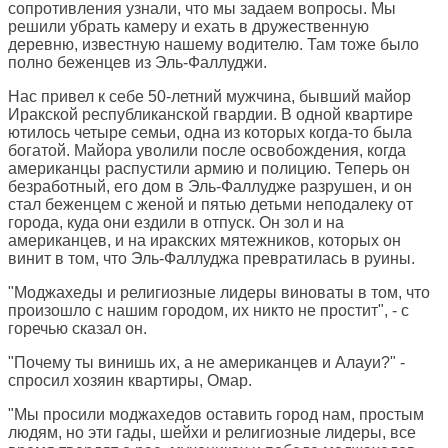
сопротивления узнали, что мы задаем вопросы. Мы
решили убрать камеру и ехать в дружественную
деревню, известную нашему водителю. Там тоже было
полно беженцев из Эль-Фаллуджи.
Нас привел к себе 50-летний мужчина, бывший майор
Иракской республиканской гвардии. В одной квартире
ютилось четыре семьи, одна из которых когда-то была
богатой. Майора уволили после освобождения, когда
американцы распустили армию и полицию. Теперь он
безработный, его дом в Эль-Фаллудже разрушен, и он
стал беженцем с женой и пятью детьми неподалеку от
города, куда они ездили в отпуск. Он зол и на
американцев, и на иракских мятежников, которых он
винит в том, что Эль-Фаллуджа превратилась в руины.
"Моджахеды и религиозные лидеры виноваты в том, что
произошло с нашим городом, их никто не простит", - с
горечью сказал он.
"Почему ты винишь их, а не американцев и Алауи?" -
спросил хозяин квартиры, Омар.
"Мы просили моджахедов оставить город нам, простым
людям, но эти гады, шейхи и религиозные лидеры, все