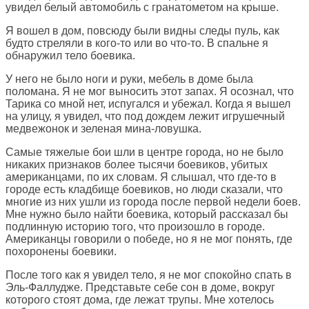
увидел белый автомобиль с гранатометом на крыше.
Я вошел в дом, повсюду были видны следы пуль, как
будто стреляли в кого-то или во что-то. В спальне я
обнаружил тело боевика.
У него не было ноги и руки, мебель в доме была
поломана. Я не мог выносить этот запах. Я осознал, что
Тарика со мной нет, испугался и убежал. Когда я вышел
на улицу, я увидел, что под дождем лежит игрушечный
медвежонок и зеленая мина-ловушка.
Самые тяжелые бои шли в центре города, но не было
никаких признаков более тысячи боевиков, убитых
американцами, по их словам. Я слышал, что где-то в
городе есть кладбище боевиков, но люди сказали, что
многие из них ушли из города после первой недели боев.
Мне нужно было найти боевика, который рассказал бы
подлинную историю того, что произошло в городе.
Американцы говорили о победе, но я не мог понять, где
похоронены боевики.
После того как я увидел тело, я не мог спокойно спать в
Эль-Фаллудже. Представьте себе сон в доме, вокруг
которого стоят дома, где лежат трупы. Мне хотелось