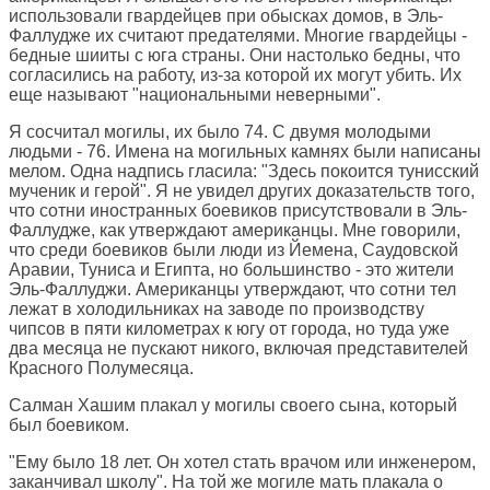
использовали гвардейцев при обысках домов, в Эль-
Фаллудже их считают предателями. Многие гвардейцы -
бедные шииты с юга страны. Они настолько бедны, что
согласились на работу, из-за которой их могут убить. Их
еще называют "национальными неверными".
Я сосчитал могилы, их было 74. С двумя молодыми
людьми - 76. Имена на могильных камнях были написаны
мелом. Одна надпись гласила: "Здесь покоится тунисский
мученик и герой". Я не увидел других доказательств того,
что сотни иностранных боевиков присутствовали в Эль-
Фаллудже, как утверждают американцы. Мне говорили,
что среди боевиков были люди из Йемена, Саудовской
Аравии, Туниса и Египта, но большинство - это жители
Эль-Фаллуджи. Американцы утверждают, что сотни тел
лежат в холодильниках на заводе по производству
чипсов в пяти километрах к югу от города, но туда уже
два месяца не пускают никого, включая представителей
Красного Полумесяца.
Салман Хашим плакал у могилы своего сына, который
был боевиком.
"Ему было 18 лет. Он хотел стать врачом или инженером,
заканчивал школу". На той же могиле мать плакала о