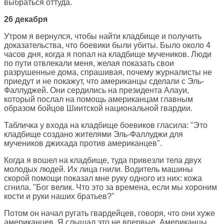
выбраться оттуда.
26 декабря
Утром я вернулся, чтобы найти кладбище и получить
доказательства, что боевики были убиты. Было около 4
часов дня, когда я попал на кладбище мучеников. Люди
по пути отвлекали меня, желая показать свои
разрушенные дома, спрашивая, почему журналисты не
приедут и не покажут, что американцы сделали с Эль-
Фаллуджей. Они сердились на президента Алауи,
который послал на помощь американцам главным
образом бойцов Шиитской национальной гвардии.
Табличка у входа на кладбище боевиков гласила: "Это
кладбище создано жителями Эль-Фаллуджи для
мучеников джихада против американцев".
Когда я вошел на кладбище, туда привезли тела двух
молодых людей. Их лица гнили. Водитель машины
скорой помощи показал мне руку одного из них: кожа
сгнила. "Бог велик. Что это за времена, если мы хороним
кости и руки наших братьев?"
Потом он начал ругать гвардейцев, говоря, что они хуже
американцев. Я слышал это не впервые. Американцы