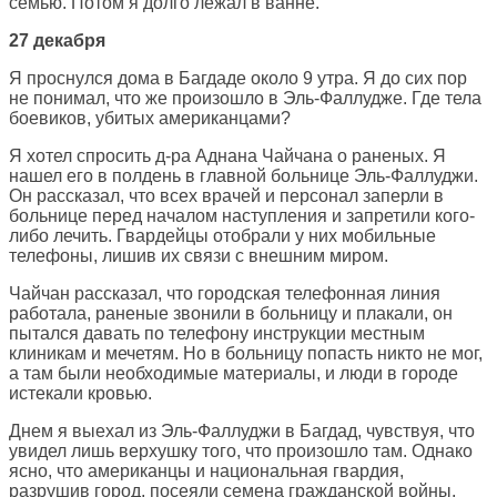
семью. Потом я долго лежал в ванне.
27 декабря
Я проснулся дома в Багдаде около 9 утра. Я до сих пор
не понимал, что же произошло в Эль-Фаллудже. Где тела
боевиков, убитых американцами?
Я хотел спросить д-ра Аднана Чайчана о раненых. Я
нашел его в полдень в главной больнице Эль-Фаллуджи.
Он рассказал, что всех врачей и персонал заперли в
больнице перед началом наступления и запретили кого-
либо лечить. Гвардейцы отобрали у них мобильные
телефоны, лишив их связи с внешним миром.
Чайчан рассказал, что городская телефонная линия
работала, раненые звонили в больницу и плакали, он
пытался давать по телефону инструкции местным
клиникам и мечетям. Но в больницу попасть никто не мог,
а там были необходимые материалы, и люди в городе
истекали кровью.
Днем я выехал из Эль-Фаллуджи в Багдад, чувствуя, что
увидел лишь верхушку того, что произошло там. Однако
ясно, что американцы и национальная гвардия,
разрушив город, посеяли семена гражданской войны.