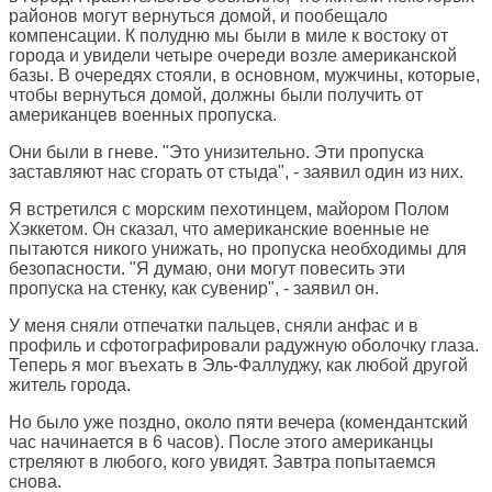
районов могут вернуться домой, и пообещало
компенсации. К полудню мы были в миле к востоку от
города и увидели четыре очереди возле американской
базы. В очередях стояли, в основном, мужчины, которые,
чтобы вернуться домой, должны были получить от
американцев военных пропуска.
Они были в гневе. "Это унизительно. Эти пропуска
заставляют нас сгорать от стыда", - заявил один из них.
Я встретился с морским пехотинцем, майором Полом
Хэккетом. Он сказал, что американские военные не
пытаются никого унижать, но пропуска необходимы для
безопасности. "Я думаю, они могут повесить эти
пропуска на стенку, как сувенир", - заявил он.
У меня сняли отпечатки пальцев, сняли анфас и в
профиль и сфотографировали радужную оболочку глаза.
Теперь я мог въехать в Эль-Фаллуджу, как любой другой
житель города.
Но было уже поздно, около пяти вечера (комендантский
час начинается в 6 часов). После этого американцы
стреляют в любого, кого увидят. Завтра попытаемся
снова.