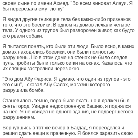
своем сыне по имени Ахмед. "Во всем виноват Алауи. Я
бы перерезала ему глотку".
Я видел другие гниющие тела без каких-либо признаков
того, что это боевики. В одном из домов лежали четыре
тела. У одного из трупов был разворочен живот, как будто
его рвали собаки.
Я пытался понять, кто были эти люди. Было ясно, в каких
домах находились боевики, они были полностью
разрушены. Но в этом доме на стенах не было следов
пуль, пробиты были только сетки на окнах. Казалось, что
их спящих застрелили через окно.
"Это дом Абу Фариса. Я думаю, что один из трупов - это
его сын", - сказал Абу Салах, магазин которого
разрушила бомба.
Становилось темно, пора было ехать, но я должен был
снять город. Увидев недостроенную башню, я поднялся
на нее. Я не увидел не одного здания, не подвергшегося
разрушениям.
Вернувшись в тот же вечер в Багдад, я переоделся и
решил сдать вещи в прачечную. Я боялся заразить свою