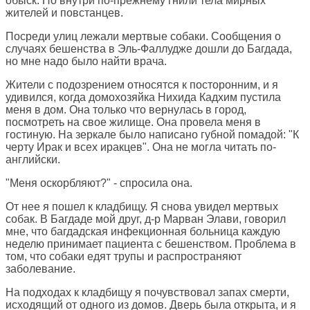
обыск. Но внутри по-прежнему гнили тела мирных
жителей и повстанцев.
Посреди улиц лежали мертвые собаки. Сообщения о
случаях бешенства в Эль-Фаллудже дошли до Багдада,
но мне надо было найти врача.
Жители с подозрением относятся к посторонним, и я
удивился, когда домохозяйка Нихида Кадхим пустила
меня в дом. Она только что вернулась в город,
посмотреть на свое жилище. Она провела меня в
гостиную. На зеркале было написано губной помадой: "К
черту Ирак и всех иракцев". Она не могла читать по-
английски.
"Меня оскорбляют?" - спросила она.
От нее я пошел к кладбищу. Я снова увидел мертвых
собак. В Багдаде мой друг, д-р Марван Элави, говорил
мне, что багдадская инфекционная больница каждую
неделю принимает пациента с бешенством. Проблема в
том, что собаки едят трупы и распространяют
заболевание.
На подходах к кладбищу я почувствовал запах смерти,
исходящий от одного из домов. Дверь была открыта, и я