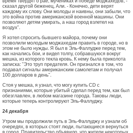
время твердят о рае, мучениках и победе моджахедов, -
сказал другой беженец, Али. - Конечно, дети верят
каждому их слову. Они молоды и наивны, они забыли, что
это война против американской военной машины. Они
позволяют детям умирать, а наш город взлетел на
воздух".
Я хотел спросить бывшего майора, почему они
позволили молодым моджахедам править в городе, но в
этом не было нужды. Я был в Эль-Фаллудже перед тем,
как начались бои, и видел толпу, собравшуюся вокруг
мешка, из которого текла кровь. К нему была приколота
записка: "Это труп предателя. Он признался в том, что
подавал сигналы американским самолетам и получал
100 долларов в день".
Стоя у мешка, я узнал, что могу купить CD с
признаниями, которые убитый сделал перед тем, как был
обезглавлен, в любом магазине города. Таковы люди,
которые теперь контролируют Эль-Фаллуджу.
24 декабря
Утром мы продолжили путь в Эль-Фаллуджу и узнали об
очередях, в которых стоят люди, пытающиеся вернуться
в город. Правительство объявило, что жители некоторых