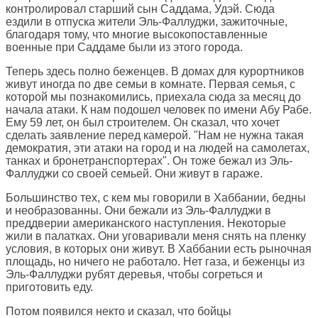
контролировал старший сын Саддама, Удэй. Сюда
ездили в отпуска жители Эль-Фаллуджи, зажиточные,
благодаря тому, что многие высокопоставленные
военные при Саддаме были из этого города.
Теперь здесь полно беженцев. В домах для курортников
живут иногда по две семьи в комнате. Первая семья, с
которой мы познакомились, приехала сюда за месяц до
начала атаки. К нам подошел человек по имени Абу Рабе.
Ему 59 лет, он был строителем. Он сказал, что хочет
сделать заявление перед камерой. "Нам не нужна такая
демократия, эти атаки на город и на людей на самолетах,
танках и бронетранспортерах". Он тоже бежал из Эль-
Фаллуджи со своей семьей. Они живут в гараже.
Большинство тех, с кем мы говорили в Хаббании, бедны
и необразованны. Они бежали из Эль-Фаллуджи в
преддверии американского наступления. Некоторые
жили в палатках. Они уговаривали меня снять на пленку
условия, в которых они живут. В Хаббании есть рыночная
площадь, но ничего не работало. Нет газа, и беженцы из
Эль-Фаллуджи рубят деревья, чтобы согреться и
приготовить еду.
Потом появился некто и сказал, что бойцы