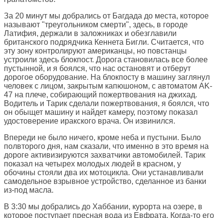
За 20 минут мы добрались от Багдада до места, которое
называют "треугольником смерти", здесь, в городе
Латифия, держали в заложниках и обезглавили
британского подрядчика Кеннета Бигли. Считается, что
эту зону контролируют американцы, но повстанцы
устроили здесь блокпост. Дорога становилась все более
пустынной, и я боялся, что нас остановят и отберут
дорогое оборудование. На блокпосту в машину заглянул
человек с лицом, закрытым капюшоном, с автоматом AK-
47 на плече, собирающий пожертвования на джихад.
Водитель и Тарик сделали пожертвования, я боялся, что
он обыщет машину и найдет камеру, поэтому показал
удостоверение иракского врача. Он извинился.
Впереди не было ничего, кроме неба и пустыни. Было
полвторого дня, нам сказали, что именно в это время на
дороге активизируются захватчики автомобилей. Тарик
показал на четырех молодых людей в красном, у
обочины стояли два их мотоцикла. Они устанавливали
самодельное взрывное устройство, сделанное из банки
из-под масла.
В 3:30 мы добрались до Хаббании, курорта на озере, в
которое поступает пресная вода из Евфрата. Когда-то его