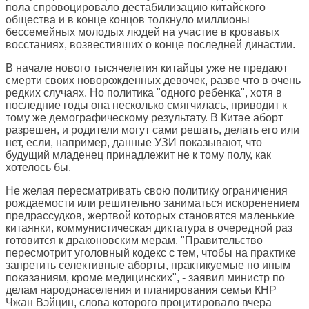
пола спровоцировало дестабилизацию китайского
общества и в конце концов толкнуло миллионы
бессемейных молодых людей на участие в кровавых
восстаниях, возвестивших о конце последней династии.
В начале нового тысячелетия китайцы уже не предают
смерти своих новорожденных девочек, разве что в очень
редких случаях. Но политика "одного ребенка", хотя в
последние годы она несколько смягчилась, приводит к
тому же демографическому результату. В Китае аборт
разрешен, и родители могут сами решать, делать его или
нет, если, например, данные УЗИ показывают, что
будущий младенец принадлежит не к тому полу, как
хотелось бы.
Не желая пересматривать свою политику ограничения
рождаемости или решительно заниматься искоренением
предрассудков, жертвой которых становятся маленькие
китаянки, коммунистическая диктатура в очередной раз
готовится к драконовским мерам. "Правительство
пересмотрит уголовный кодекс с тем, чтобы на практике
запретить селективные аборты, практикуемые по иным
показаниям, кроме медицинских", - заявил министр по
делам народонаселения и планирования семьи КНР
Чжан Вэйцин, слова которого процитировало вчера