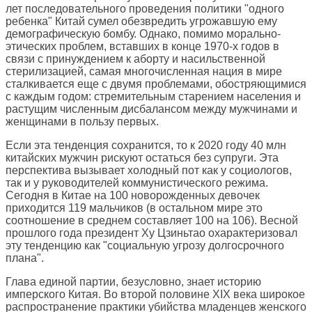
лет последовательного проведения политики "одного
ребенка" Китай сумел обезвредить угрожавшую ему
демографическую бомбу. Однако, помимо морально-
этических проблем, вставших в конце 1970-х годов в
связи с принуждением к аборту и насильственной
стерилизацией, самая многочисленная нация в мире
сталкивается еще с двумя проблемами, обостряющимися
с каждым годом: стремительным старением населения и
растущим численным дисбалансом между мужчинами и
женщинами в пользу первых.
Если эта тенденция сохранится, то к 2020 году 40 млн
китайских мужчин рискуют остаться без супруги. Эта
перспектива вызывает холодный пот как у социологов,
так и у руководителей коммунистического режима.
Сегодня в Китае на 100 новорожденных девочек
приходится 119 мальчиков (в остальном мире это
соотношение в среднем составляет 100 на 106). Весной
прошлого года президент Ху Цзиньтао охарактеризовал
эту тенденцию как "социальную угрозу долгосрочного
плана".
Глава единой партии, безусловно, знает историю
имперского Китая. Во второй половине XIX века широкое
распространение практики убийства младенцев женского