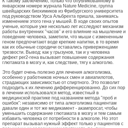
К такому заключению, только что опубликованному в
январском номере журнала Nature Medicine, группа
швейцарских биохимиков из Фрибургского университета
под руководством Урса Альбрехта пришла, занимаясь
изменением этого гена у мышей. В ходе своих опытов
ученые, которые уже несколько лет исследуют механизм
работы внутренних "часов" и его влияние на мышление и
поведение человека, заметили, что мыши с измененным
геном предпочитают воде крепкие напитки, в то время
как их обычные сородичи оставались приверженцами
трезвости. Вывод: как у грызунов, так и у человека
дефект per2-гена вызывает повышение содержания
глютамата в мозгу и, как следствие, тягу к алкоголю.
Это будет очень полезно для лечения алкоголизма,
особенно у работников ночных смен и авиапилотов,
страдающих зависимостью от спиртного. Это позволит
подходить к их лечению дифференцированно. До сих пор
в лечении использовался метод, известный в
медицинской практике под названием метода "проб и
ошибок": независимо от типа алкоголизма пациентам
давали один и тот же медикамент - акампросат, чтобы
уменьшить содержание глютамата в мозгу и тем самым
избавить человека от потребности в алкоголе. Но этот
препарат вызывал нужный эффект только у пациентов с