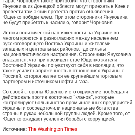
Тарас Чорновил также пригрозил, что сторонники
Януковича из Донецкой области могут приехать в Киев и
провести там акции протеста против объявления
Ющенко победителем. При этом сторонники Януковича
не будут прибегать к насилию, говорит Чорновил.
Истоки политической напряженности на Украине во
многом кроются в разногласиях между населением
русскоговорящего Востока Украины и жителями
западных и центральных районов, где сильны
националистические настроения. Сторонники Януковича
опасаются, что при президентстве Ющенко жители
Восточной Украины почувствуют себя в изоляции, что
также усилит напряженность в отношениях Украины с
Россией, которая является ее крупнейшим торговым
партнером и источником нефти и газа.
Со своей стороны Ющенко и его окружение пообещали
действовать против восточных "кланов", которые
контролируют большинство промышленных предприятий
Украины и сосредоточили национальные богатства
страны в руках небольшой группы людей. Кроме того, от
Ющенко ожидают усиления борьбы с коррупцией.
Источник:
The Washington Times