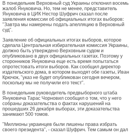
В понедельник Верховный суд Украины отклонил восемь
жалоб Януковича. Но, тем не менее, представитель
Януковича в ЦИК Нестор Шуфрич сказал после
заявления комиссии об официальных итогах выборов:
"Завтра мы намерены подать апелляцию в Верховный
суд".
Заявление об официальных итогах выборов, которое
сделала Центральная избирательная комиссия Украины,
должно быть утверждено Верховным судом и
опубликовано в двух официальных газетах. Поэтому у
сторонников Януковича еще есть время попытаться
опротестовать итоги выборов. Как сообщил директор
издательского дома, в котором выходят обе газеты, Иван
Крючок, "указ не будет опубликован сегодня вечером,
поскольку мы не получили его текст".
В понедельник руководитель предвыборного штаба
Януковича Тарас Чорновил сообщил о том, что у него
собраны доказательства о фактах нарушений на
прошедших 26 декабря выборах, эти доказательства
занимают 500 томов.
"Миллионы украинцев были лишены права избрать
своего президента", - сказал Шуфрич. Тем самым он дал