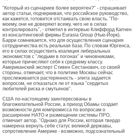
"Который из сценариев более вероятен?" - спрашивает
автор статьи, подчеркивая, что российское руководство,
как кажется, готовится отстаивать свою власть. "По-
моему, они не доверяют всему, чего не в силах
контролировать", - отметил в интервью Клиффорд Капчен
из консалтинговой фирмы Eurasia Group (Нью-Йорк).
Барри сомневается, что для осуществления сценария
сотрудничества есть реальная база. По словам Юргенса,
его в силах осуществить коалиция либеральных
экономистов с "людьми в погонах" и чиновниками,
которые причисляют себя к среднему классу.
Американский эксперт Стивен Сестанович, со своей
стороны, отмечает, что в политике Москвы сейчас
прослеживается растерянность - элита задается
вопросом, не отказаться ли от языка "сердитых
любителей риска и смутьянов".
США по-настоящему заинтересованы в
благожелательной России, а приход Обамы создает
возможности для компромисса по вопросам о
расширении НАТО и размещении системы ПРО,
отмечает автор. "Однако для России, которая твердо
намерена вернуть себе статус великой державы,
сопротивление Америке - возможно, подсознательный