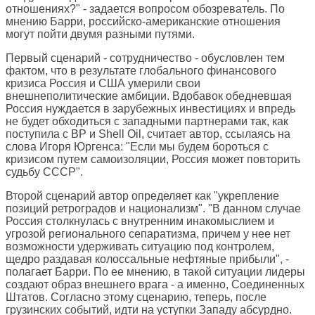
отношениях?" - задается вопросом обозреватель. По
мнению Барри, российско-американские отношения
могут пойти двумя разными путями.
Первый сценарий - сотрудничество - обусловлен тем
фактом, что в результате глобального финансового
кризиса Россия и США умерили свои
внешнеполитические амбиции. Вдобавок обедневшая
Россия нуждается в зарубежных инвестициях и впредь
не будет обходиться с западными партнерами так, как
поступила с BP и Shell Oil, считает автор, ссылаясь на
слова Игоря Юргенса: "Если мы будем бороться с
кризисом путем самоизоляции, Россия может повторить
судьбу СССР".
Второй сценарий автор определяет как "укрепление
позиций ретроградов и национализм". "В данном случае
Россия столкнулась с внутренним инакомыслием и
угрозой регионального сепаратизма, причем у нее нет
возможности удерживать ситуацию под контролем,
щедро раздавая колоссальные нефтяные прибыли", -
полагает Барри. По ее мнению, в такой ситуации лидеры
создают образ внешнего врага - а именно, Соединенных
Штатов. Согласно этому сценарию, теперь, после
грузинских событий, идти на уступки Западу абсурдно.