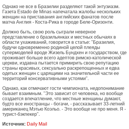
Однако не все в Бразилии разделяют такой энтузиазм.
Газета Estado de Minas напечатала жалобы нескольких
женщин на приставания английских фанатов после
матча Англия - Коста-Рика в городе Белe-Оризонти.
Должно быть, свою роль сыграли неверное
представление о бразильянках и местных обычаях в
области ухаживаний, говорится в статье: "Бразилия,
будучи одновременно родиной целой плеяды
супермоделей вроде Жизель Бундхен и государством, где
проживает больше всего адептов римско-католической
церкви, издавна пытается примирить свою репутацию
страны красивых, сексуально раскрепощенных и едва
одетых женщин с царящими на значительной части ее
территорий консервативными устоями".
Однако, как отмечают гости чемпионата, недопонимание
бывает взаимным. "Это зависит от человека, но вообще
создается впечатление, что местные женщины думают,
будто все иностранцы - богачи, - рассказывает 33-летний
американец Мэтью Коэльо. - Это вообще не про меня. Я -
турист-бэкпекер".
Источник:
Daily Mail