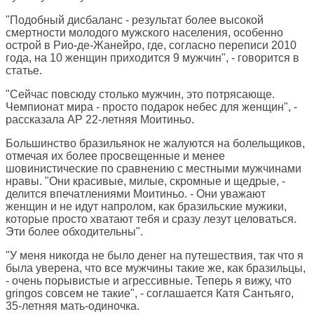
"Подобный дисбаланс - результат более высокой
смертности молодого мужского населения, особенно
острой в Рио-де-Жанейро, где, согласно переписи 2010
года, на 10 женщин приходится 9 мужчин", - говорится в
статье.
"Сейчас повсюду столько мужчин, это потрясающе.
Чемпионат мира - просто подарок небес для женщин", -
рассказала AP 22-летняя Моитиньо.
Большинство бразильянок не жалуются на болельщиков,
отмечая их более просвещенные и менее
шовинистические по сравнению с местными мужчинами
нравы. "Они красивые, милые, скромные и щедрые, -
делится впечатлениями Моитиньо. - Они уважают
женщин и не идут напролом, как бразильские мужики,
которые просто хватают тебя и сразу лезут целоваться.
Эти более обходительны".
"У меня никогда не было денег на путешествия, так что я
была уверена, что все мужчины такие же, как бразильцы,
- очень порывистые и агрессивные. Теперь я вижу, что
gringos совсем не такие", - соглашается Катя Сантьяго,
35-летняя мать-одиночка.