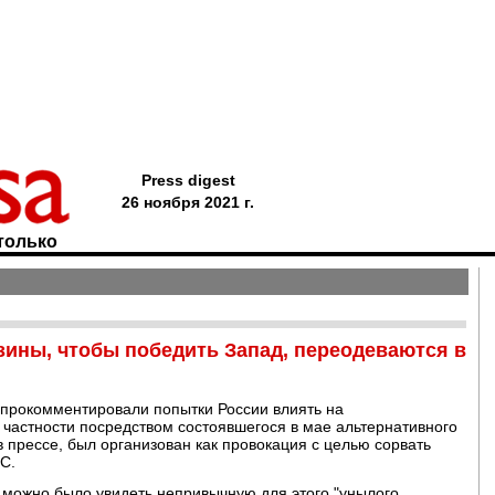
Press digest
26 ноября 2021 г.
только
зины, чтобы победить Запад, переодеваются в
прокомментировали попытки России влиять на
частности посредством состоявшегося в мае альтернативного
 прессе, был организован как провокация с целью сорвать
С.
 можно было увидеть непривычную для этого "унылого