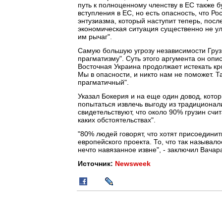
путь к полноценному членству в ЕС также 
вступления в ЕС, но есть опасность, что Р
энтузиазма, который наступит теперь, пос
экономическая ситуация существенно не ул
им рычаг".
Самую большую угрозу независимости Груз
прагматизму". Суть этого аргумента он опис
Восточная Украина продолжает истекать кро
Мы в опасности, и никто нам не поможет. Т
прагматичный".
Указал Бокерия и на еще один довод, кото
попытаться извлечь выгоду из традиционал
свидетельствуют, что около 90% грузин сч
каких обстоятельствах".
"80% людей говорят, что хотят присоединит
европейского проекта. То, что так называл
нечто навязанное извне", - заключил Вачар
Источник:
Newsweek