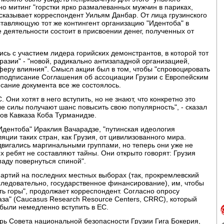
нно митинг "горстки ярко размалеванных мужчин в париках,
сказывает корреспондент Уильям Данбар. От лица грузинского
тавляющую тот же контингент организацию "Идентоба" в
е деятельности состоит в присвоении денег, полученных от
сь с участием лидера горийских демонстрантов, в которой тот
разии" - "новой, радикально антизападной организацией,
феру влияния". Смысл акции был в том, чтобы "спровоцировать
ь подписание Соглашения об ассоциации Грузии с Европейским
исание документа все же состоялось.
Они хотят в него вступить, но не знают, что конкретно это
ые силы получают шанс повысить свою популярность", - сказал
ов Кавказа Коба Турманидзе.
Идентоба" Ираклия Вачарадзе, "путинская идеология
ции таких стран, как Грузия, от цивилизованного мира.
двигались маргинальными группами, но теперь они уже не
 ребят не составляют тайны. Они открыто говорят: Грузия
паду повернуться спиной".
артий на последних местных выборах (так, прокремлевский
 следовательно, государственное финансирование), им, чтобы
уть горы", продолжает корреспондент. Согласно опросу
аза" (Caucasus Research Resource Centers, CRRC), который
 были немедленно вступить в ЕС.
арь Совета национальной безопасности Грузии Гига Бокерия,