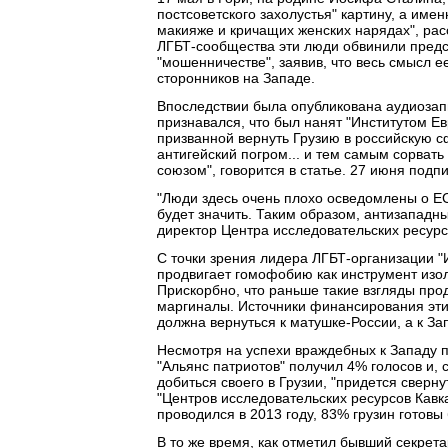
постсоветского захолустья" картину, а име
макияже и кричащих женских нарядах", рас
ЛГБТ-сообщества эти люди обвинили предс
"мошенничестве", заявив, что весь смысл е
сторонников на Западе.
Впоследствии была опубликована аудиозапи
признавался, что был нанят "Институтом Ев
призванной вернуть Грузию в российскую с
антигейский погром... и тем самым сорват
союзом", говорится в статье. 27 июня подп
"Люди здесь очень плохо осведомлены о ЕС. 
будет значить. Таким образом, антизападн
директор Центра исследовательских ресурс
С точки зрения лидера ЛГБТ-организации "
продвигает гомофобию как инструмент изоля
Прискорбно, что раньше такие взгляды про
маргиналы. Источники финансирования этих
должна вернуться к матушке-России, а к За
Несмотря на успехи враждебных к Западу п
"Альянс патриотов" получил 4% голосов и,
добиться своего в Грузии, "придется сверн
"Центров исследовательских ресурсов Кавк
проводился в 2013 году, 83% грузин готовы
В то же время, как отметил бывший секрет