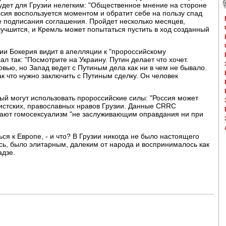
будет для Грузии нелегким: "Общественное мнение на стороне
оссия воспользуется моментом и обратит себе на пользу спад
ле подписания соглашения. Пройдет несколько месяцев,
учшится, и Кремль может попытаться пустить в ход созданный
ии Бокерия видит в апелляции к "пророссийскому
ал так: "Посмотрите на Украину. Путин делает что хочет.
вью, но Запад ведет с Путиным дела как ни в чем не бывало.
ак что нужно заключить с Путиным сделку. Он человек
рый могут использовать пророссийские силы: "Россия может
истских, православных нравов Грузии. Данные CRRC
итают гомосексуализм "не заслуживающим оправдания ни при
ься к Европе, - и что? В Грузии никогда не было настоящего
ось, было элитарным, далеким от народа и воспринималось как
адзе.