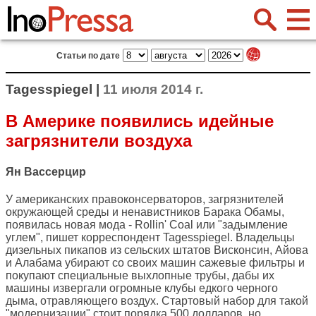
Статьи по дате
Tagesspiegel |
11 июля 2014 г.
В Америке появились идейные
загрязнители воздуха
Ян Вассерцир
У американских правоконсерваторов, загрязнителей
окружающей среды и ненавистников Барака Обамы,
появилась новая мода - Rollin' Coal или "задымление
углем", пишет корреспондент
Tagesspiegel
. Владельцы
дизельных пикапов из сельских штатов Висконсин, Айова
и Алабама убирают со своих машин сажевые фильтры и
покупают специальные выхлопные трубы, дабы их
машины извергали огромные клубы едкого черного
дыма, отравляющего воздух. Стартовый набор для такой
"модернизации" стоит порядка 500 долларов, но