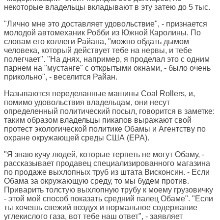
некоторые владельцы вкладывают в эту затею до 5 тыс.
"Лично мне это доставляет удовольствие", - признается
молодой автомеханик Робби из Южной Каролины. По
словам его коллеги Райана, "можно обдать дымом
человека, который действует тебе на нервы, и тебе
полегчает". "На днях, например, я проделал это с одним
парнем на "мустанге" с открытыми окнами, - было очень
прикольно", - веселится Райан.
Называются переделанные машины Coal Rollers, и,
помимо удовольствия владельцам, они несут
определенный политический посыл, говорится в заметке:
таким образом владельцы пикапов выражают свой
протест экологической политике Обамы и Агентству по
охране окружающей среды США (EPA).
"Я знаю кучу людей, которые терпеть не могут Обаму, -
рассказывает продавец специализированного магазина
по продаже выхлопных труб из штата Висконсин. - Если
Обама за окружающую среду, то мы будем против.
Приварить толстую выхлопную трубу к моему грузовичку
- этой мой способ показать средний палец Обаме". "Если
ты хочешь свежий воздух и нормальное содержание
углекислого газа, вот тебе наш ответ", - заявляет