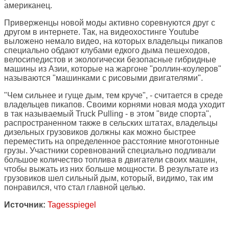
американец.
Приверженцы новой моды активно соревнуются друг с
другом в интернете. Так, на видеохостинге Youtube
выложено немало видео, на которых владельцы пикапов
специально обдают клубами едкого дыма пешеходов,
велосипедистов и экологически безопасные гибридные
машины из Азии, которые на жаргоне "роллин-коулеров"
называются "машинками с рисовыми двигателями".
"Чем сильнее и гуще дым, тем круче", - считается в среде
владельцев пикапов. Своими корнями новая мода уходит
в так называемый Truck Pulling - в этом "виде спорта",
распространенном также в сельских штатах, владельцы
дизельных грузовиков должны как можно быстрее
переместить на определенное расстояние многотонные
грузы. Участники соревнований специально подливали
большое количество топлива в двигатели своих машин,
чтобы выжать из них больше мощности. В результате из
грузовиков шел сильный дым, который, видимо, так им
понравился, что стал главной целью.
Источник:
Tagesspiegel