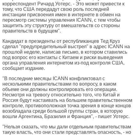
корреспондент Ричард Уотерс. - Это может привести к
тому, что США передадут свою роль последней
инстанции присвоения имен в интернете в обмен на
пересмотр системы управления ICANN, с тем чтобы
защитить эту структуру от вмешательств со стороны
правительств в будущем".
Кандидат в президенты от республиканцев Тед Круз
сделал "предупредительный выстрел" в адрес ICANN на
прошлой неделе, написав письмо, в котором ставились
под вопрос его контакты с Китаем и риски выведения
органа управления интернетом из-под контроля США,
сообщает издание.
"В последние месяцы ICANN конфликтовал с
несколькими правительствами по вопросу, в каком
объеме они должны контролировать его операции.
Несмотря на тревогу относительно того, что Китай и
Россия будут настаивать на большем правительственном
контроле, противоположная точка зрения в конце концов
возобладала среди большой группы стран, в которую
вошли Аргентина, Бразилия и Франция", - пишет Уотерс.
"Нельзя сказать, что мы дали отдельным правительствам
такую власть, что они стали представлять опасность, - но