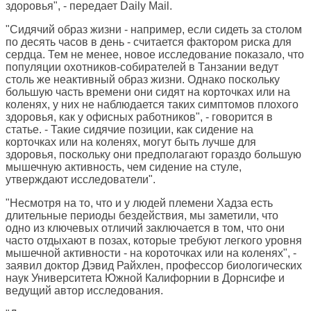
здоровья", - передает
Daily Mail
.
"Сидячий образ жизни - например, если сидеть за столом
по десять часов в день - считается фактором риска для
сердца. Тем не менее, новое исследование показало, что
популяции охотников-собирателей в Танзании ведут
столь же неактивный образ жизни. Однако поскольку
большую часть времени они сидят на корточках или на
коленях, у них не наблюдается таких симптомов плохого
здоровья, как у офисных работников", - говорится в
статье. - Такие сидячие позиции, как сидение на
корточках или на коленях, могут быть лучше для
здоровья, поскольку они предполагают гораздо большую
мышечную активность, чем сидение на стуле,
утверждают исследователи".
"Несмотря на то, что и у людей племени Хадза есть
длительные периоды бездействия, мы заметили, что
одно из ключевых отличий заключается в том, что они
часто отдыхают в позах, которые требуют легкого уровня
мышечной активности - на короточках или на коленях", -
заявил доктор Дэвид Райхлен, профессор биологических
наук Университета Южной Калифорнии в Дорнсифе и
ведущий автор исследования.