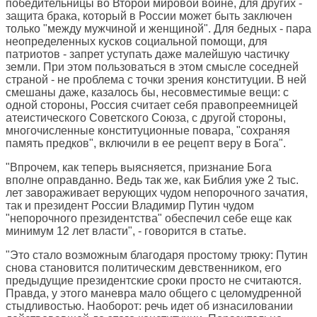
победительницы во Второй мировой войне, для других -
защита брака, который в России может быть заключен
только "между мужчиной и женщиной". Для бедных - пара
неопределенных кусков социальной помощи, для
патриотов - запрет уступать даже малейшую частичку
земли. При этом пользоваться в этом смысле соседней
страной - не проблема с точки зрения конституции. В ней
смешаны даже, казалось бы, несовместимые вещи: с
одной стороны, Россия считает себя правопреемницей
атеистического Советского Союза, с другой стороны,
многочисленные конституционные повара, "сохраняя
память предков", включили в ее рецепт веру в Бога".
"Впрочем, как теперь выясняется, признание Бога
вполне оправданно. Ведь так же, как Библия уже 2 тыс.
лет завораживает верующих чудом непорочного зачатия,
так и президент России Владимир Путин чудом
"непорочного президентства" обеспечил себе еще как
минимум 12 лет власти", - говорится в статье.
"Это стало возможным благодаря простому трюку: Путин
снова становится политическим девственником, его
предыдущие президентские сроки просто не считаются.
Правда, у этого маневра мало общего с целомудренной
стыдливостью. Наоборот: речь идет об изнасиловании