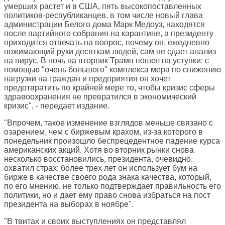
умерших растет и в США, пять высокопоставленных
политиков-республиканцев, в том числе новый глава
администрации Белого дома Марк Медоуз, находятся
после партийного собрания на карантине, а президенту
приходится отвечать на вопрос, почему он, ежедневно
пожимающий руки десяткам людей, сам не сдает анализ
на вирус. В ночь на вторник Трамп пошел на уступки: с
помощью "очень большого" комплекса мера по снижению
нагрузки на граждан и предприятия он хочет
предотвратить по крайней мере то, чтобы кризис сферы
здравоохранения не превратился в экономический
кризис", - передает издание.
"Впрочем, такое изменение взглядов меньше связано с
озарением, чем с биржевым крахом, из-за которого в
понедельник произошло беспрецедентное падение курса
американских акций. Хотя во вторник рынки снова
несколько восстановились, президента, очевидно,
охватил страх: более трех лет он использует бум на
бирже в качестве своего рода знака качества, который,
по его мнению, не только подтверждает правильность его
политики, но и дает ему право снова избраться на пост
президента на выборах в ноябре".
"В твитах и своих выступлениях он представлял