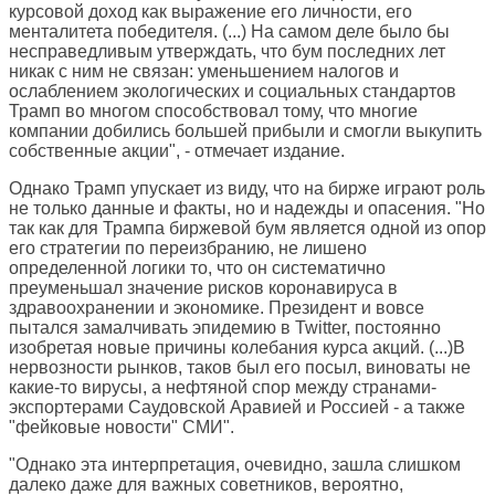
курсовой доход как выражение его личности, его
менталитета победителя. (...) На самом деле было бы
несправедливым утверждать, что бум последних лет
никак с ним не связан: уменьшением налогов и
ослаблением экологических и социальных стандартов
Трамп во многом способствовал тому, что многие
компании добились большей прибыли и смогли выкупить
собственные акции", - отмечает издание.
Однако Трамп упускает из виду, что на бирже играют роль
не только данные и факты, но и надежды и опасения. "Но
так как для Трампа биржевой бум является одной из опор
его стратегии по переизбранию, не лишено
определенной логики то, что он систематично
преуменьшал значение рисков коронавируса в
здравоохранении и экономике. Президент и вовсе
пытался замалчивать эпидемию в Twitter, постоянно
изобретая новые причины колебания курса акций. (...)В
нервозности рынков, таков был его посыл, виноваты не
какие-то вирусы, а нефтяной спор между странами-
экспортерами Саудовской Аравией и Россией - а также
"фейковые новости" СМИ".
"Однако эта интерпретация, очевидно, зашла слишком
далеко даже для важных советников, вероятно,