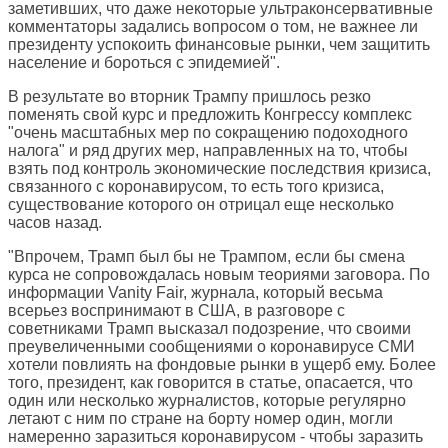
заметивших, что даже некоторые ультраконсервативные
комментаторы задались вопросом о том, не важнее ли
президенту успокоить финансовые рынки, чем защитить
население и бороться с эпидемией".
В результате во вторник Трампу пришлось резко
поменять свой курс и предложить Конгрессу комплекс
"очень масштабных мер по сокращению подоходного
налога" и ряд других мер, направленных на то, чтобы
взять под контроль экономические последствия кризиса,
связанного с коронавирусом, то есть того кризиса,
существование которого он отрицал еще несколько
часов назад.
"Впрочем, Трамп был бы не Трампом, если бы смена
курса не сопровождалась новым теориями заговора. По
информации Vanity Fair, журнала, который весьма
всерьез воспринимают в США, в разговоре с
советниками Трамп высказал подозрение, что своими
преувеличенными сообщениями о коронавирусе СМИ
хотели повлиять на фондовые рынки в ущерб ему. Более
того, президент, как говорится в статье, опасается, что
один или несколько журналистов, которые регулярно
летают с ним по стране на борту номер один, могли
намеренно заразиться коронавирусом - чтобы заразить