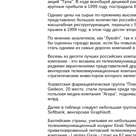
акций "Tpsa". В ходе всеобщей дешевой р
крупные прибыли в 1999 году, пострадала 
Однако цены на сырье по-прежнему высоки 
представлено большое количество российс
масштабная реструктуризация, перешла с 5
прыжок в 1999 году, в этом году достиг втор
По мнению аналитиков, как "Лукойл", так и
бы оценены гораздо выше, если бы повысил
стать одними из самых дорогих компаний в
Восемь из десяти лучших российских компа
компании - это мозаика из телекоммуника
редкими вкраплениями представителей друг
венгерская телекоммуникационные компании
стратегическим инвестором которого являет
Хорватская фармацевтическая группа "Плив
Gedeon, 20 место, стали лучшими среди пр
польская медиа-компания "Агора", поднявш
млрд.
Далее в таблице следует небольшая группа
Softbank, венгерская Graphisoft.
Балтийские страны, учитывая их небольши
телекоммуникационный холдинг Eesti Telek
приватизированный литовский телекоммуни
компания - Latvijas Gaze - стоит на 62 мест