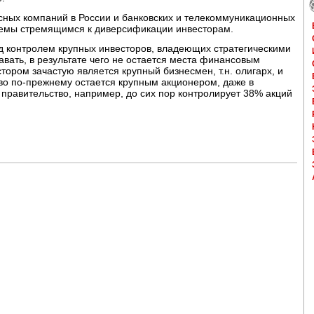
сных компаний в России и банковских и телекоммуникационных
блемы стремящимся к диверсификации инвесторам.
од контролем крупных инвесторов, владеющих стратегическими
авать, в результате чего не остается места финансовым
тором зачастую является крупный бизнесмен, т.н. олигарх, и
тво по-прежнему остается крупным акционером, даже в
правительство, например, до сих пор контролирует 38% акций