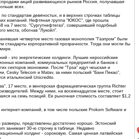
аспродажи акций развивающихся рынков Россия, получавшая
больше всех.
по стандартам девяностых, и в верхних строчках таблицы
ких компаний. Нефтяная группа "ЮКОС", где прошла
8 на 7 место. "Сургутнефтегаз", совершивший подобный
ого места, обогнав "Лукойл".
 занявшая четвертое место газовая монополия "Газпром" были
и стандарты корпоративной прозрачности. Тогда они могли бы
 мире.
ний - это энергетические холдинги. Лучшие нероссийские
ционных компаний, коммунальных предприятий и банков с
их секторов экономики. После "Tpsa" идут чешская и
, Cesky Telecom и Matav, за ними польский "Банк Пекао",
ся итальянский Unicredito.
а", 17 место, и венгерская фармацевтическая группа Richter
оизводителей. Между ними, на восемнадцатом месте, стоит
аяся на семь позиций. Ее рыночная стоимость составляет $1,2
 интернет-компаний, в том числе польские Prokom Software и
е размеры, представлены достаточно хорошо. Эстонский
om занимает 30-ю строчку в таблице. Недавно
кационный холдинг - сороковую. Самая ценная латвийская
е.