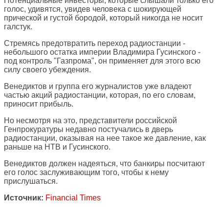
Потенциальные инвесторы, которые слышали только его
голос, удивятся, увидев человека с шокирующей
прической и густой бородой, который никогда не носит
галстук.
Стремясь предотвратить переход радиостанции -
небольшого остатка империи Владимира Гусинского -
под контроль "Газпрома", он применяет для этого всю
силу своего убеждения.
Венедиктов и группа его журналистов уже владеют
частью акций радиостанции, которая, по его словам,
приносит прибыль.
Но несмотря на это, представители российской
Генпрокуратуры недавно постучались в дверь
радиостанции, оказывая на нее такое же давление, как
раньше на НТВ и Гусинского.
Венедиктов должен надеяться, что банкиры посчитают
его голос заслуживающим того, чтобы к нему
прислушаться.
Источник:
Financial Times