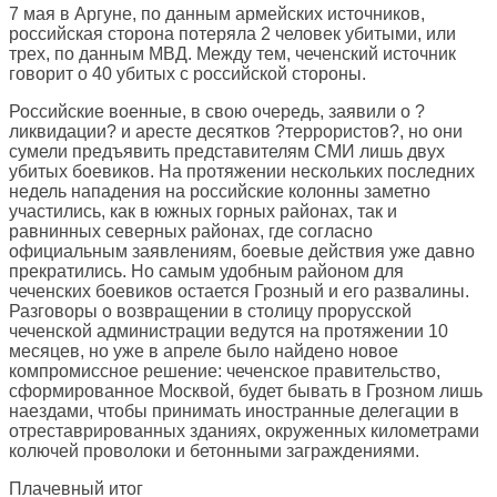
7 мая в Аргуне, по данным армейских источников,
российская сторона потеряла 2 человек убитыми, или
трех, по данным МВД. Между тем, чеченский источник
говорит о 40 убитых с российской стороны.
Российские военные, в свою очередь, заявили о ?
ликвидации? и аресте десятков ?террористов?, но они
сумели предъявить представителям СМИ лишь двух
убитых боевиков. На протяжении нескольких последних
недель нападения на российские колонны заметно
участились, как в южных горных районах, так и
равнинных северных районах, где согласно
официальным заявлениям, боевые действия уже давно
прекратились. Но самым удобным районом для
чеченских боевиков остается Грозный и его развалины.
Разговоры о возвращении в столицу прорусской
чеченской администрации ведутся на протяжении 10
месяцев, но уже в апреле было найдено новое
компромиссное решение: чеченское правительство,
сформированное Москвой, будет бывать в Грозном лишь
наездами, чтобы принимать иностранные делегации в
отреставрированных зданиях, окруженных километрами
колючей проволоки и бетонными заграждениями.
Плачевный итог