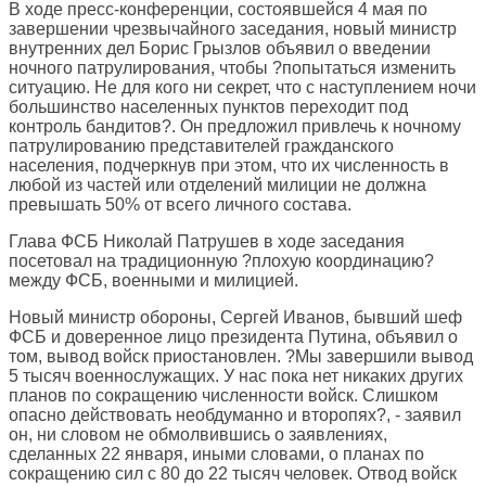
В ходе пресс-конференции, состоявшейся 4 мая по
завершении чрезвычайного заседания, новый министр
внутренних дел Борис Грызлов объявил о введении
ночного патрулирования, чтобы ?попытаться изменить
ситуацию. Не для кого ни секрет, что с наступлением ночи
большинство населенных пунктов переходит под
контроль бандитов?. Он предложил привлечь к ночному
патрулированию представителей гражданского
населения, подчеркнув при этом, что их численность в
любой из частей или отделений милиции не должна
превышать 50% от всего личного состава.
Глава ФСБ Николай Патрушев в ходе заседания
посетовал на традиционную ?плохую координацию?
между ФСБ, военными и милицией.
Новый министр обороны, Сергей Иванов, бывший шеф
ФСБ и доверенное лицо президента Путина, объявил о
том, вывод войск приостановлен. ?Мы завершили вывод
5 тысяч военнослужащих. У нас пока нет никаких других
планов по сокращению численности войск. Слишком
опасно действовать необдуманно и второпях?, - заявил
он, ни словом не обмолвившись о заявлениях,
сделанных 22 января, иными словами, о планах по
сокращению сил с 80 до 22 тысяч человек. Отвод войск