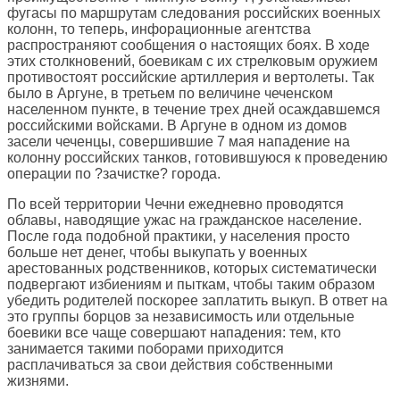
фугасы по маршрутам следования российских военных
колонн, то теперь, инфорационные агентства
распространяют сообщения о настоящих боях. В ходе
этих столкновений, боевикам с их стрелковым оружием
противостоят российские артиллерия и вертолеты. Так
было в Аргуне, в третьем по величине чеченском
населенном пункте, в течение трех дней осаждавшемся
российскими войсками. В Аргуне в одном из домов
засели чеченцы, совершившие 7 мая нападение на
колонну российских танков, готовившуюся к проведению
операции по ?зачистке? города.
По всей территории Чечни ежедневно проводятся
облавы, наводящие ужас на гражданское население.
После года подобной практики, у населения просто
больше нет денег, чтобы выкупать у военных
арестованных родственников, которых систематически
подвергают избиениям и пыткам, чтобы таким образом
убедить родителей поскорее заплатить выкуп. В ответ на
это группы борцов за независимость или отдельные
боевики все чаще совершают нападения: тем, кто
занимается такими поборами приходится
расплачиваться за свои действия собственными
жизнями.