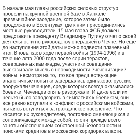
В начале мая главы российских силовых структур
провели на крупной военной базе в Ханкале
чрезвычайное заседание, которое затем было
продолжено в Ессентуках, где к ним присоединились
местные руководители. 15 мая глава ФСБ должен
представить президенту Владимиру Путину отчет о своей
деятельности по руководству операцией в Чечне. Но еще
до наступления этой даты можно подвести плачевный
итог. Вновь, как в ходе первой войны (1994-1996) и в
течение лета 2000 года после серии терактов,
совершенных камикадзе, участники совещания
высказывали мысль о необходимости ?чеченизации?
войны, несмотря на то, что все предшествующие
аналогичные попытки завершались одинаково: русские
вооружали чеченцев, среди которых всегда оказывались
боевики. Чеченцев опять разоружали. И даже если их
нельзя было заподозрить в симпатиях к боевикам, они
все равно вступали в конфликт с российскими войсками,
пытаясь вступиться за гражданское население. Что
касается их руководителей, постоянно сменяющихся и
соперничающих между собой, то они прежде всего
заняты обеспечением собственной безопасности и
поисками кредитов в московских коридорах власти.