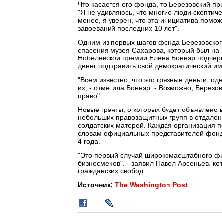
Что касается его фонда, то Березовский пр
"Я не удивляюсь, что многие люди скептичес
менее, я уверен, что эта инициатива помо
завоеваний последних 10 лет".
Одним из первых шагов фонда Березовског
спасения музея Сахарова, который был на 
Нобелевской премии Елена Боннэр подчеркн
денег подправить свой демократический им
"Всем известно, что это грязные деньги, од
их, - отметила Боннэр. - Возможно, Березов
право".
Новые гранты, о которых будет объявлено в
небольших правозащитных групп в отдален
солдатских матерей. Каждая организация п
словам официальных представителей фонд
4 года.
"Это первый случай широкомасштабного фи
бизнесменов", - заявил Павел Арсеньев, к
гражданских свобод.
Источник:
The Washington Post