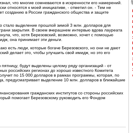
изнал, что многие сомневаются в искренности его намерений.
ки относятся к моей инициативе, - отметил он. - Тем не
жет созданию в России гражданского общества и защите
о стало выделение прошлой зимой 3 млн. долларов для
грани закрытия. В своем вчерашнем интервью вдова лауреата
ула, что, хотя Березовский, возможно, хочет с помощью
идж, она принимает эти деньги.
нако есть люди, которые богаче Березовского, но они не дают
ский делает это, чтобы улучшить свой имидж, но это его
 пятницу, будут выделены целому ряду организаций - от
ных российских регионах до хорошо известного Комитета
олучит по 15 000 долларов в рамках программы, которая, по
а, предусматривает выделение 10 млн. долларов в ближайшие
нансирования гражданских институтов со стороны российских
оторый помогает Березовскому руководить его Фондом