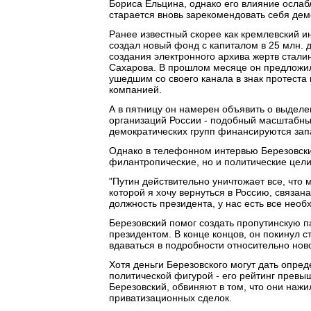
Бориса Ельцина, однако его влияние ослаб
старается вновь зарекомендовать себя дем
Ранее известный скорее как кремлевский и
создал новый фонд с капиталом в 25 млн. д
создания электронного архива жертв стали
Сахарова. В прошлом месяце он предложил
ушедшим со своего канала в знак протеста 
компанией.
А в пятницу он намерен объявить о выдел
организаций России - подобный масштабный
демократических групп финансируются за
Однако в телефонном интервью Березовский
филантропические, но и политические цели
"Путин действительно уничтожает все, что м
которой я хочу вернуться в Россию, связана
должность президента, у нас есть все нео
Березовский помог создать пропутинскую п
президентом. В конце концов, он покинул с
вдаваться в подробности относительно ново
Хотя деньги Березовского могут дать опре
политической фигурой - его рейтинг превыш
Березовский, обвиняют в том, что они нажи
приватизационных сделок.