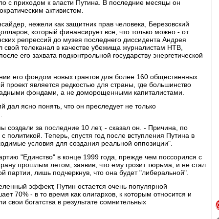
ло с приходом к власти Путина. В последние месяцы он
ократическим активистом.
нсайдер, нежели как защитник прав человека, Березовский
олларов, который финансирует все, что только можно - от
нских репрессий до музея последнего диссидента Андрея
 свой телеканал в качестве убежища журналистам НТВ,
после его захвата подконтрольной государству энергетической
ении его фондом новых грантов для более 160 общественных
 проект является редкостью для страны, где большинство
падными фондами, а не доморощенными капиталистами.
 дал ясно понять, что он преследует не только
.
ы создали за последние 10 лет, - сказал он. - Причина, по
 с политикой. Теперь, спустя год после вступления Путина в
бходимые условия для создания реальной оппозиции".
артию "Единство" в конце 1999 года, прежде чем поссорился с
трану прошлым летом, заявив, что ему грозит тюрьма, и не стал
й партии, лишь подчеркнув, что она будет "либеральной".
деленный эффект, Путин остается очень популярной
ает 70% - в то время как олигархов, к которым относится и
ли свои богатства в результате сомнительных