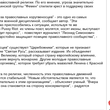
православной религии. По его мнению, угроза значительно
раинской группы "Фемен" спилили крест в поддержку своих
а православных хоругвеносцев" - это одно из самых
ти военной дисциплиной, сообщает автор. "Эти
о приспособились к ситуации, используя те же
 Pussy Riot: их члены поют, молятся, носят иконы, выступают
дит процесс", - повествует журналист. "Леонид Симонович-
 достойно защищает позицию православного сообщества", -
сцев" существуют "Царебожники", которые не признают
ие "Святая Русь", рассказывает издание. Их объединяет
 Великому, который открыл страну европейскому влиянию,
вание вернуть монархию. Другие молодые православные
оргиевец", которое требует убрать мавзолей Ленина с Красной
а по религии, численность этих православных движений
ется стабильной. "Новым обстоятельством является то, что
лательно к этим организациям", - объясняет ученый. "Вчера
она становится на сторону консерваторов", - радуется