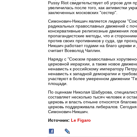
Pussy Riot свидетельствует об угрозе для 
увеличилась после того, как активистки ук
заключенных московских "сестер".
Симонович-Никшич является лидером "Союз
радикальных православных движений с поч
консервативные религиозные движения ловк
пропагандистские методы, что и сторонники
против своих противников у суда, где прохо
Никшич работает годами на благо церкви и
считает Всеволод Чаплин.
Наряду с "Союзом православных хоругвено
церковной иерархии, а также новое движен
ненависть к российскому императору Петру
ненависть к западной демократии и требо
участвуют в более умеренном движении "Ге
площади.
По оценкам Николая Шабурова, специалист
составляет несколько тысяч человек и оста
церковь и власть отныне относятся благоже
церковь поддерживала либералов. Сегодня 
Симонович-Никшич.
Источник:
Le Figaro