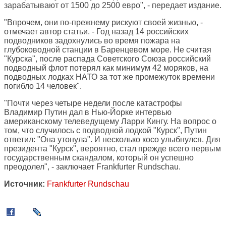
зарабатывают от 1500 до 2500 евро", - передает издание.
"Впрочем, они по-прежнему рискуют своей жизнью, -
отмечает автор статьи. - Год назад 14 российских
подводников задохнулись во время пожара на
глубоководной станции в Баренцевом море. Не считая
"Курска", после распада Советского Союза российский
подводный флот потерял как минимум 42 моряков, на
подводных лодках НАТО за тот же промежуток времени
погибло 14 человек".
"Почти через четыре недели после катастрофы
Владимир Путин дал в Нью-Йорке интервью
американскому телеведущему Ларри Кингу. На вопрос о
том, что случилось с подводной лодкой "Курск", Путин
ответил: "Она утонула". И несколько косо улыбнулся. Для
президента "Курск", вероятно, стал прежде всего первым
государственным скандалом, который он успешно
преодолел", - заключает Frankfurter Rundschau.
Источник:
Frankfurter Rundschau