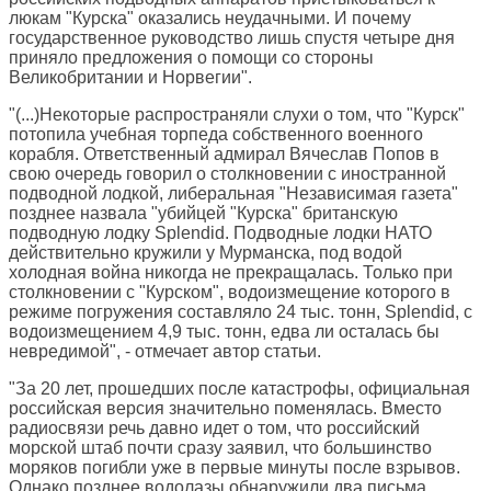
люкам "Курска" оказались неудачными. И почему
государственное руководство лишь спустя четыре дня
приняло предложения о помощи со стороны
Великобритании и Норвегии".
"(...)Некоторые распространяли слухи о том, что "Курск"
потопила учебная торпеда собственного военного
корабля. Ответственный адмирал Вячеслав Попов в
свою очередь говорил о столкновении с иностранной
подводной лодкой, либеральная "Независимая газета"
позднее назвала "убийцей "Курска" британскую
подводную лодку Splendid. Подводные лодки НАТО
действительно кружили у Мурманска, под водой
холодная война никогда не прекращалась. Только при
столкновении с "Курском", водоизмещение которого в
режиме погружения составляло 24 тыс. тонн, Splendid, с
водоизмещением 4,9 тыс. тонн, едва ли осталась бы
невредимой", - отмечает автор статьи.
"За 20 лет, прошедших после катастрофы, официальная
российская версия значительно поменялась. Вместо
радиосвязи речь давно идет о том, что российский
морской штаб почти сразу заявил, что большинство
моряков погибли уже в первые минуты после взрывов.
Однако позднее водолазы обнаружили два письма