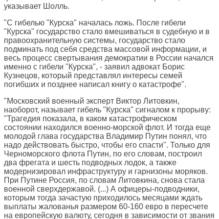
указывает Шолль.
"С гибелью "Курска" началась ложь. После гибели
"Курска" государство стало вмешиваться в судебную и в
правоохранительную системы, государство стало
подминать под себя средства массовой информации, и
весь процесс свертывания демократии в России начался
именно с гибели "Курска", - заявил адвокат Борис
Кузнецов, который представлял интересы семей
погибших и позднее написал книгу о катастрофе".
"Московский военный эксперт Виктор Литовкин,
наоборот, называет гибель "Курска" сигналом к прорыву:
"Трагедия показала, в каком катастрофическом
состоянии находился военно-морской флот. И тогда еще
молодой глава государства Владимир Путин понял, что
надо действовать быстро, чтобы его спасти". Только для
Черноморского флота Путин, по его словам, построил
два фрегата и шесть подводных лодок, а также
модернизировал инфраструктуру и гарнизоны моряков.
При Путине Россия, по словам Литовкина, снова стала
военной сверхдержавой. (...) А офицеры-подводники,
которым тогда зачастую приходилось месяцами ждать
выплаты жалованья размером 60-160 евро в пересчете
на европейскую валюту, сегодня в зависимости от звания