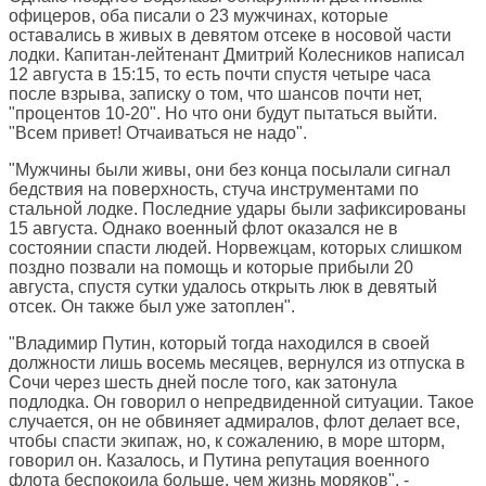
офицеров, оба писали о 23 мужчинах, которые
оставались в живых в девятом отсеке в носовой части
лодки. Капитан-лейтенант Дмитрий Колесников написал
12 августа в 15:15, то есть почти спустя четыре часа
после взрыва, записку о том, что шансов почти нет,
"процентов 10-20". Но что они будут пытаться выйти.
"Всем привет! Отчаиваться не надо".
"Мужчины были живы, они без конца посылали сигнал
бедствия на поверхность, стуча инструментами по
стальной лодке. Последние удары были зафиксированы
15 августа. Однако военный флот оказался не в
состоянии спасти людей. Норвежцам, которых слишком
поздно позвали на помощь и которые прибыли 20
августа, спустя сутки удалось открыть люк в девятый
отсек. Он также был уже затоплен".
"Владимир Путин, который тогда находился в своей
должности лишь восемь месяцев, вернулся из отпуска в
Сочи через шесть дней после того, как затонула
подлодка. Он говорил о непредвиденной ситуации. Такое
случается, он не обвиняет адмиралов, флот делает все,
чтобы спасти экипаж, но, к сожалению, в море шторм,
говорил он. Казалось, и Путина репутация военного
флота беспокоила больше, чем жизнь моряков", -