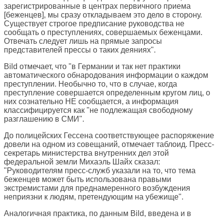
зарегистрированные в центрах первичного приема
[беженцев], мы сразу откладываем это дело в сторону.
Существует строгое предписание руководства не
сообщать о преступлениях, совершаемых беженцами.
Отвечать следует лишь на прямые запросы
представителей прессы о таких деяниях".
Bild отмечает, что "в Германии и так нет практики
автоматического обнародования информации о каждом
преступлении. Необычно то, что в случае, когда
преступление совершается определенным кругом лиц, о
них сознательно НЕ сообщается, а информация
классифицируется как "не подлежащая свободному
разглашению в СМИ".
До полицейских Гессена соответствующее распоряжение
довели на одном из совещаний, отмечает таблоид. Пресс-
секретарь министерства внутренних дел этой
федеральной земли Михаэль Шайх сказал:
"Руководителям пресс-служб указали на то, что тема
беженцев может быть использована правыми
экстремистами для преднамеренного возбуждения
неприязни к людям, претендующим на убежище".
Аналогичная практика, по данным Bild, введена и в