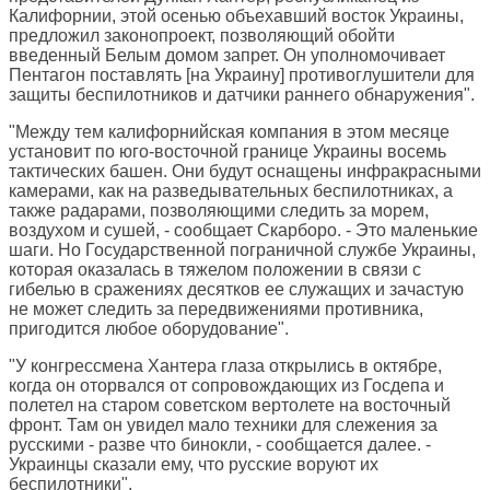
Калифорнии, этой осенью объехавший восток Украины,
предложил законопроект, позволяющий обойти
введенный Белым домом запрет. Он уполномочивает
Пентагон поставлять [на Украину] противоглушители для
защиты беспилотников и датчики раннего обнаружения".
"Между тем калифорнийская компания в этом месяце
установит по юго-восточной границе Украины восемь
тактических башен. Они будут оснащены инфракрасными
камерами, как на разведывательных беспилотниках, а
также радарами, позволяющими следить за морем,
воздухом и сушей, - сообщает Скарборо. - Это маленькие
шаги. Но Государственной пограничной службе Украины,
которая оказалась в тяжелом положении в связи с
гибелью в сражениях десятков ее служащих и зачастую
не может следить за передвижениями противника,
пригодится любое оборудование".
"У конгрессмена Хантера глаза открылись в октябре,
когда он оторвался от сопровождающих из Госдепа и
полетел на старом советском вертолете на восточный
фронт. Там он увидел мало техники для слежения за
русскими - разве что бинокли, - сообщается далее. -
Украинцы сказали ему, что русские воруют их
беспилотники".