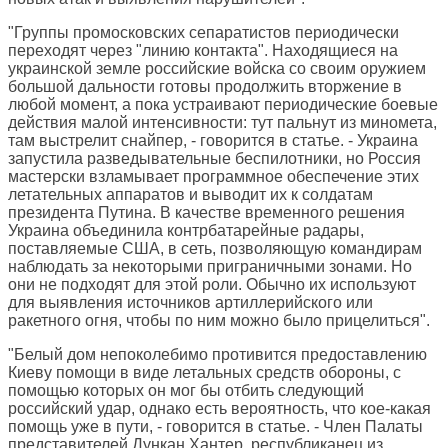
"Группы промосковских сепаратистов периодически
переходят через "линию контакта". Находящиеся на
украинской земле российские войска со своим оружием
большой дальности готовы продолжить вторжение в
любой момент, а пока устраивают периодические боевые
действия малой интенсивности: тут пальнут из миномета,
там выстрелит снайпер, - говорится в статье. - Украина
запустила разведывательные беспилотники, но Россия
мастерски взламывает программное обеспечение этих
летательных аппаратов и выводит их к солдатам
президента Путина. В качестве временного решения
Украина объединила контрбатарейные радары,
поставляемые США, в сеть, позволяющую командирам
наблюдать за некоторыми приграничными зонами. Но
они не подходят для этой роли. Обычно их используют
для выявления источников артиллерийского или
ракетного огня, чтобы по ним можно было прицелиться".
"Белый дом непоколебимо противится предоставлению
Киеву помощи в виде летальных средств обороны, с
помощью которых он мог бы отбить следующий
российский удар, однако есть вероятность, что кое-какая
помощь уже в пути, - говорится в статье. - Член Палаты
представителей Дункан Хантер, республиканец из