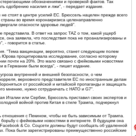
остерегающими обозначениями и проверкой фактов. Так
ть одобрению насилия и лжи", - передает издание.
 не стоят в центре усилий ЕС. Брюссель нацелен прежде всего
е страны во время коронакризиса целенаправленно
вергали опасности здоровье людей".
е представила. В ответ на запрос TAZ о том, какой ущерб
е, она заявила, что последствия пока не проанализированы и
 - говорится в статье.
ия. "Тема вакцинации, вероятно, станет следующим полем
тва Юрова процитировала исследование, согласно которому
ании почти на 20%. Это мало связано с фейковыми новостями
и в Германии были всегда", - пишет издание.
угроза внутренней и внешней безопасности, о чем
 Борреля, верховного представителя ЕС по иностранным делам
бороняться от российской и китайской пропаганды и защищать
 его мнению, нужно сотрудничать с НАТО и G7".
тая Италии или Сербии, Брюссель приставил своих экспертов и
 холодной войной против Китая в стиле Трампа, подчеркнул
ь отношения с Пекином, чтобы не быть зависимым от Трампа.
 борьбу с фейковыми новостями в интернете. В будущем она
 Facebook & Co. Соцсети должны будут сообщать об удаленной
х. Пока были зарегистрированы преимущественно российские