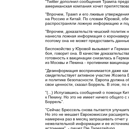
"Twitter дополнил сообщения Трампа пред
американская компания хочет препятствова
"Впрочем, Трамп и его лживые утверждения
на Россию и Китай. По словам Юровой, об
распространяли ложную информацию и под
"Впрочем, доказательств чешский политик н
нанесла ложная информация о коронавирус
поэтому она не может предоставить данные",
Беспокойство у Юровой вызывает и Герман
боя, говорит она. В качестве доказательс
готовность к вакцинации снизилась в Герм
из Москвы и Пекина - противники вакцинаци
"Дезинформация воспринимается даже как 
свидетельствует активное участие Жозепа
и политике безопасности. Европа должна о
свои ценности, сказал Боррель. В этом, по
"(...) Испугавшись сообщений о помощи Ки
к Пекину. Но это не имеет ничего общего с
Боррель".
"Сейчас Брюссель снова пытается улучшит
Но это не мешает Еврокомиссии расширять
намерена раз в месяц запрашивать отчет у
нежелательной информации и ее источника
источники", - пишет Die Tageszeitung.