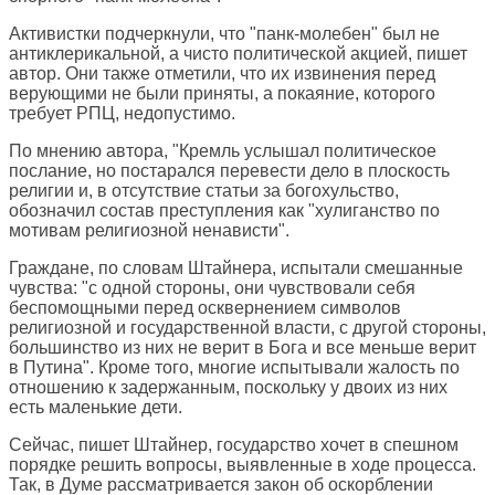
Активистки подчеркнули, что "панк-молебен" был не
антиклерикальной, а чисто политической акцией, пишет
автор. Они также отметили, что их извинения перед
верующими не были приняты, а покаяние, которого
требует РПЦ, недопустимо.
По мнению автора, "Кремль услышал политическое
послание, но постарался перевести дело в плоскость
религии и, в отсутствие статьи за богохульство,
обозначил состав преступления как "хулиганство по
мотивам религиозной ненависти".
Граждане, по словам Штайнера, испытали смешанные
чувства: "с одной стороны, они чувствовали себя
беспомощными перед осквернением символов
религиозной и государственной власти, с другой стороны,
большинство из них не верит в Бога и все меньше верит
в Путина". Кроме того, многие испытывали жалость по
отношению к задержанным, поскольку у двоих из них
есть маленькие дети.
Сейчас, пишет Штайнер, государство хочет в спешном
порядке решить вопросы, выявленные в ходе процесса.
Так, в Думе рассматривается закон об оскорблении