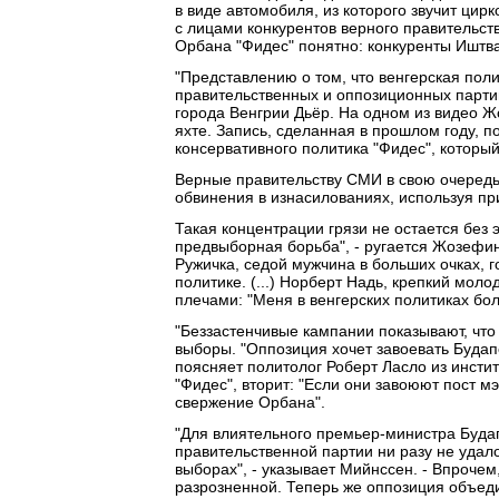
в виде автомобиля, из которого звучит цир
с лицами конкурентов верного правительст
Орбана "Фидес" понятно: конкуренты Иштва
"Представлению о том, что венгерская поли
правительственных и оппозиционных парти
города Венгрии Дьёр. На одном из видео Ж
яхте. Запись, сделанная в прошлом году, 
консервативного политика "Фидес", который
Верные правительству СМИ в свою очередь
обвинения в изнасилованиях, используя п
Такая концентрации грязи не остается без 
предвыборная борьба", - ругается Жозефи
Ружичка, седой мужчина в больших очках, го
политике. (...) Норберт Надь, крепкий мол
плечами: "Меня в венгерских политиках бо
"Беззастенчивые кампании показывают, что 
выборы. "Оппозиция хочет завоевать Будапеш
поясняет политолог Роберт Ласло из институт
"Фидес", вторит: "Если они завоюют пост м
свержение Орбана".
"Для влиятельного премьер-министра Будап
правительственной партии ни разу не уда
выборах", - указывает Мийнссен. - Впрочем
разрозненной. Теперь же оппозиция объед