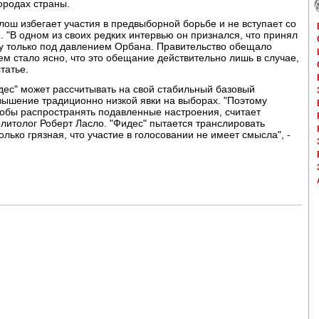
ородах страны.
ош избегает участия в предвыборной борьбе и не вступает со
 "В одном из своих редких интервью он признался, что принял
у только под давлением Орбана. Правительство обещало
м стало ясно, что это обещание действительно лишь в случае,
татье.
идес" может рассчитывать на свой стабильный базовый
вышение традиционно низкой явки на выборах. "Поэтому
чтобы распространять подавленные настроения, считает
олитолог Роберт Ласло. "Фидес" пытается транслировать
лько грязная, что участие в голосовании не имеет смысла", -