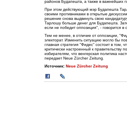
районов Будапешта, а также в важнейших г
При этом действующий мэр Будапешта Тарл
своими противниками в открытые дискуссии.
решение снова выдвинуть свою кандидатур
Тарлошу больше денег для Будапешта. Зате
если не победит оппозиция", - говорится в с
Тем не менее, в отличие от оппозиции, "Ф
электорат. Изменить ситуацию могло бы по
главная стратегия "Фидес" состоит в том, 
критически настроенный к правительству п
избирателям, что венгерская политика насто
передает Neue Zürcher Zeitung.
Источник:
Neue Zürcher Zeitung