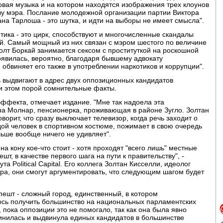
ковая музыка и на котором находятся изображения трех клоунов
ву мэра. Послание молодежной организации партии Виктора
на Тарлоша - это шутка, и идти на выборы не имеет смысла".
тика - это цирк, способствуют и многочисленные скандалы
й. Самый мощный из них связан с мэром шестого по величине
олт Боркай занимается сексом с проституткой на роскошной
появилась, вероятно, благодаря бывшему адвокату
 обвиняет его также в употреблении наркотиков и коррупции".
 выдвигают в адрес двух оппозиционных кандидатов
ри этом порой сомнительные факты.
эффекта, отмечает издание. "Мне так надоела эта
на Молнар, пенсионерка, проживающая в районе Зугло. Золтан
ворит, что сразу выключает телевизор, когда речь заходит о
одой человек в спортивном костюме, пожимает в свою очередь
льше вообще ничего не удивляет".
на кону кое-что стоит - хотя проходят "всего лишь" местные
т, в качестве первого шага на пути к правительству", -
а Political Capital. Его коллега Золтан Кисселли, идеолог
эра, они смогут аргументировать, что следующим шагом будет
ешт - сложный город, единственный, в котором
лось получить большинство на национальных парламентских
, пока оппозиции это не помогало, так как она была явно
инилась и выдвинула единых кандидатов в большинстве