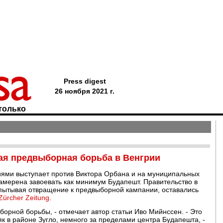
Press digest
26 ноября 2021 г.
только
ная предвыборная борьба в Венгрии
ями выступает против Виктора Орбана и на муниципальных
намерена завоевать как минимум Будапешт. Правительство в
спытывая отвращение к предвыборной кампании, оставались
Zürcher Zeitung
.
борной борьбы, - отмечает автор статьи Иво Мийнссен. - Это
 в районе Зугло, немного за пределами центра Будапешта, -