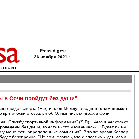
Press digest
26 ноября 2021 г.
только
ы в Сочи пройдут без души"
ых видов спорта (FIS) и член Международного олимпийского
 критически отозвался об Олимпийских играх в Сочи.
на "Службу спортивной информации" (SID): "Чего я несколько
 проведены без души, то есть чисто механически... Будет ли им
го у меня есть определенные сомнения". В то же время Каспер
будет безупречно. "Не сомневаюсь, что с властью и деньгами,