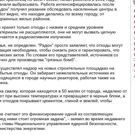
 начали выбрасывать. Работа интенсифицировалась после
Радон" получил указание обследовать населенные центры в
от видно, что находки делались по всему городу, от
окраинных жилых районов.
и хранит только отходы с низким и средним уровнем
атериалы не расщепляются, они не могут вызвать цепную
чается в радиоактивном излучении.
ья, не определен. "Радон" просто заявляет, что отходы могут
изация необходима, чтобы снизить риск и гарантировать, что
еских актов. По словам его представителей, источников со
чно для производства "грязных бомб".
 осуществлял надзор на новых строительных площадках на
абытые отходы. Он забирает нежелательные источники из
аходящихся в городе научных реакторов, работая также на
чена.
а свалку, которая находится в 50 милях от города, недалеко от
ют при высоких температурах и превращают в черные блоки, а
 отходов покрывают цементом, глиной и землей, чтобы
ые считают это финансирование одной из составляющих
ед ними стоит огромная задача", - заявил во время недавнего
ль главы Национального управления ядерной безопасности,
истерства энергетики.