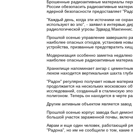
Брошенные радиоактивные материалы перио
России обезопасить радиоактивные материа
ядерной безопасности предоставляет "Радо
"Каждый день, когда эти источники не охра
используют во зло", - заявил в интервью 
радиологической угрозы Эдвард Макгиннис
Прошлой осенью управление завершило ра
наиболее опасных отходов, установив новы
устройства, призванные предотвратить хищ
Модернизация особенно заметна недалеко 
наиболее опасные радиоактивные материа
Хранилище напоминает ангар с цементным 
люком находится вертикальная шахта глуб
"Радон" регулярно получает новые материа
продолжается на нескольких московских об
исследований, созданный в сталинскую эпох
полигоном. Теперь он находится в черте р
Другим активным объектом является завод
Прошлой осенью корпус завода был демонти
большой участок зараженной почвы, включа
Аврам и еще один человек, работающий ряд
"Радона", но им не сообщили о том, какие 