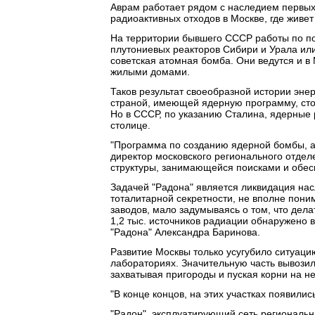
Аврам работает рядом с наследием первы
радиоактивных отходов в Москве, где живет
На территории бывшего СССР работы по пои
плутониевых реакторов Сибири и Урала или 
советская атомная бомба. Они ведутся и в
жилыми домами.
Таков результат своеобразной истории эн
страной, имеющей ядерную программу, стои
Но в СССР, по указанию Сталина, ядерные 
столице.
"Программа по созданию ядерной бомбы, ат
директор московского регионального отде
структуры, занимающейся поисками и обес
Задачей "Радона" является ликвидация нас
тоталитарной секретности, не вполне пони
заводов, мало задумываясь о том, что дел
1,2 тыс. источников радиации обнаружено 
"Радона" Александра Баринова.
Развитие Москвы только усугубило ситуаци
лабораториях. Значительную часть вывозили
захватывая пригороды и пуская корни на н
"В конце концов, на этих участках появили
"Радон", эксплуатирующий сеть региональны