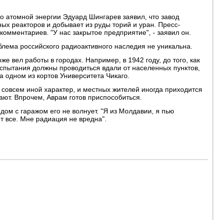
о атомной энергии Эдуард Шингарев заявил, что завод
ых реакторов и добывает из руды торий и уран. Пресс-
комментариев. "У нас закрытое предприятие", - заявил он.
блема российского радиоактивного наследия не уникальна.
же вел работы в городах. Например, в 1942 году, до того, как
спытания должны проводиться вдали от населенных пунктов,
 одном из кортов Университета Чикаго.
совсем иной характер, и местных жителей иногда приходится
тают. Впрочем, Аврам готов приспособиться.
дом с гаражом его не волнует. "Я из Молдавии, я пью
ет все. Мне радиация не вредна".