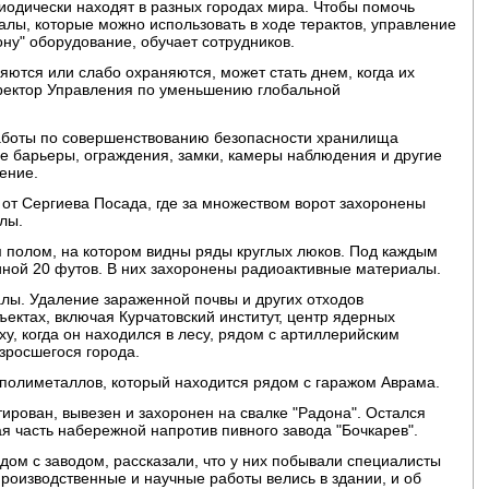
дически находят в разных городах мира. Чтобы помочь
лы, которые можно использовать в ходе терактов, управление
ну" оборудование, обучает сотрудников.
няются или слабо охраняются, может стать днем, когда их
директор Управления по уменьшению глобальной
.
боты по совершенствованию безопасности хранилища
е барьеры, ограждения, замки, камеры наблюдения и другие
ение.
от Сергиева Посада, где за множеством ворот захоронены
лы.
полом, на котором видны ряды круглых люков. Под каждым
иной 20 футов. В них захоронены радиоактивные материалы.
лы. Удаление зараженной почвы и других отходов
ъектах, включая Курчатовский институт, центр ядерных
у, когда он находился в лесу, рядом с артиллерийским
азросшегося города.
 полиметаллов, который находится рядом с гаражом Аврама.
рован, вывезен и захоронен на свалке "Радона". Остался
я часть набережной напротив пивного завода "Бочкарев".
ом с заводом, рассказали, что у них побывали специалисты
производственные и научные работы велись в здании, и об