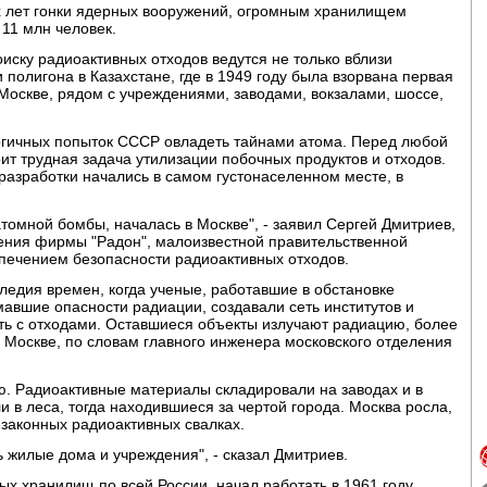
х лет гонки ядерных вооружений, огромным хранилищем
 11 млн человек.
ску радиоактивных отходов ведутся не только вблизи
полигона в Казахстане, где в 1949 году была взорвана первая
 Москве, рядом с учреждениями, заводами, вокзалами, шоссе,
ергичных попыток СССР овладеть тайнами атома. Перед любой
т трудная задача утилизации побочных продуктов и отходов.
разработки начались в самом густонаселенном месте, в
омной бомбы, началась в Москве", - заявил Сергей Дмитриев,
ления фирмы "Радон", малоизвестной правительственной
печением безопасности радиоактивных отходов.
ледия времен, когда ученые, работавшие в обстановке
мавшие опасности радиации, создавали сеть институтов и
ать с отходами. Оставшиеся объекты излучают радиацию, более
в Москве, по словам главного инженера московского отделения
ю. Радиоактивные материалы складировали на заводах и в
 в леса, тогда находившиеся за чертой города. Москва росла,
езаконных радиоактивных свалках.
сь жилые дома и учреждения", - сказал Дмитриев.
х хранилищ по всей России, начал работать в 1961 году,