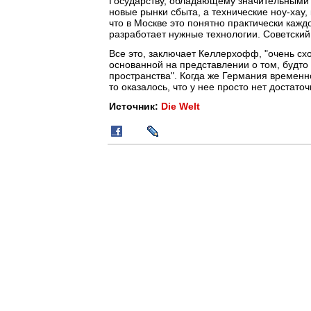
Государству, обладающему значительными
новые рынки сбыта, а технические ноу-хау,
что в Москве это понятно практически кажд
разработает нужные технологии. Советский 
Все это, заключает Келлерхофф, "очень сх
основанной на представлении о том, будт
пространства". Когда же Германия временно
то оказалось, что у нее просто нет достато
Источник:
Die Welt