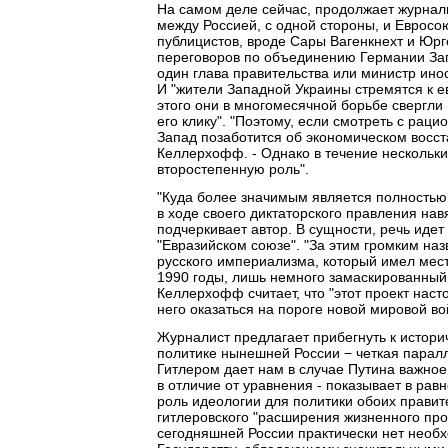
На самом деле сейчас, продолжает журнали
между Россией, с одной стороны, и Евросою
публицистов, вроде Сары Вагенкнехт и Юр
переговоров по объединению Германии Запа
один глава правительства или министр инос
И "жители Западной Украины стремятся к 
этого они в многомесячной борьбе свергли
его клику". "Поэтому, если смотреть с рац
Запад позаботится об экономическом восст
Келлерхофф. - Однако в течение нескольк
второстепенную роль".
"Куда более значимым является полностью
в ходе своего диктаторского правления нав
подчеркивает автор. В сущности, речь идет
"Евразийском союзе". "За этим громким наз
русского империализма, который имел место
1990 годы, лишь немного замаскированный
Келлерхофф считает, что "этот проект наст
него оказаться на пороге новой мировой во
Журналист предлагает прибегнуть к истори
политике нынешней России − четкая парал
Гитлером дает нам в случае Путина важное 
в отличие от уравнения - показывает в равн
роль идеологии для политики обоих правите
гитлеровского "расширения жизненного прос
сегодняшней России практически нет необх