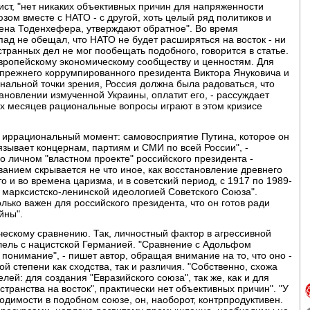
ст, "нет никаких объективных причин для напряженности
зом вместе с НАТО - с другой, хоть целый ряд политиков и
гена Тоденхефера, утверждают обратное". Во время
д не обещал, что НАТО не будет расширяться на восток - ни
транных дел не мог пообещать подобного, говорится в статье.
европейскому экономическому сообществу и ценностям. Для
 прежнего коррумпированного президента Виктора Януковича и
иональной точки зрения, Россия должна была радоваться, что
ановлении измученной Украины, оплатит его, - рассуждает
их месяцев рациональные вопросы играют в этом кризисе
 иррациональный момент: самовосприятие Путина, которое он
язывает концернам, партиям и СМИ по всей России", -
 о личном "властном проекте" российского президента -
ванием скрывается не что иное, как восстановление древнего
 и во времена царизма, и в советский период, с 1917 по 1989-
 марксистско-ленинской идеологией Советского Союза".
олько важен для российского президента, что он готов ради
йны".
ческому сравнению. Так, личностный фактор в агрессивной
лель с нацистской Германией. "Сравнение с Адольфом
понимание", - пишет автор, обращая внимание на то, что оно -
ой степени как сходства, так и различия. "Собственно, схожа
лей: для создания "Евразийского союза", так же, как и для
транства на восток", практически нет объективных причин". "У
одимости в подобном союзе, он, наоборот, контрпродуктивен.