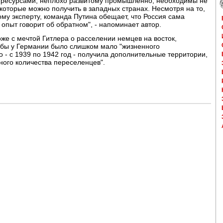
 ресурсами, неплохо развитому промышленно, необходимы не
 которые можно получить в западных странах. Несмотря на то,
ому эксперту, команда Путина обещает, что Россия сама
опыт говорит об обратном", - напоминает автор.
оже с мечтой Гитлера о расселении немцев на восток,
о бы у Германии было слишком мало "жизненного
 - с 1939 по 1942 год - получила дополнительные территории,
чного количества переселенцев".