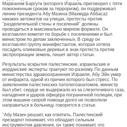
Марваном Баргути (которого Израиль приговорил с пяти
пожизненным срокам за терроризм), он поддерживал
линию президента Абу Мазена (Махмуда Аббаса):
никаких автоматов на улицах, протесты против
"разделительной стены и поселений" должны
проводиться в максимально мирном формате. Он
возглавлял комитет по борьбе с поселениями и был
министром по делам заключенных. В среду он
возглавлял группу манифестантов, которая хотела
посадить оливковые деревья в знак протеста против
экспроприации земель, пишет автор статьи.
Результаты вскрытия палестинские, израильские и
иорданские эксперты трактуют по-разному. По данным
министерства здравоохранения Израиля, Абу Эйн умер
от инфаркта, одной из причин которого был стресс. По
заявлениям палестинских патологоанатомов, министр
был убит: сердце не выдержало из-за слезоточивого газа,
нападения и ударов офицера пограничной полиции, при
этом машине скорой помощи долго не позволяли
направиться в больницу, говорится в статье.
"Абу Мазен решает, как ответить. Палестинский
президент понимает, что обладает сильным
инструментом давления, он также понимает, что