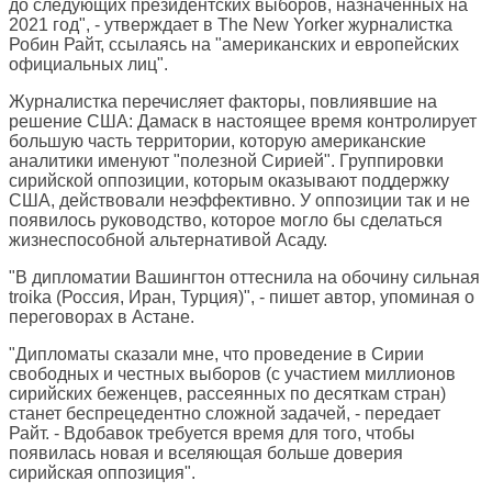
до следующих президентских выборов, назначенных на
2021 год", - утверждает в
The New Yorker
журналистка
Робин Райт, ссылаясь на "американских и европейских
официальных лиц".
Журналистка перечисляет факторы, повлиявшие на
решение США: Дамаск в настоящее время контролирует
большую часть территории, которую американские
аналитики именуют "полезной Сирией". Группировки
сирийской оппозиции, которым оказывают поддержку
США, действовали неэффективно. У оппозиции так и не
появилось руководство, которое могло бы сделаться
жизнеспособной альтернативой Асаду.
"В дипломатии Вашингтон оттеснила на обочину сильная
troika (Россия, Иран, Турция)", - пишет автор, упоминая о
переговорах в Астане.
"Дипломаты сказали мне, что проведение в Сирии
свободных и честных выборов (с участием миллионов
сирийских беженцев, рассеянных по десяткам стран)
станет беспрецедентно сложной задачей, - передает
Райт. - Вдобавок требуется время для того, чтобы
появилась новая и вселяющая больше доверия
сирийская оппозиция".