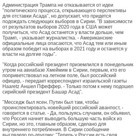
Администрация Трампа не отказывается от идеи
"политического процесса, открывающего перспективы
для отставки Асада", но допускает, что придется
подождать следующих выборов в Сирии. "В зависимости
от результатов выборов 2020 года в США может
получиться, что Асад останется у власти дольше, чем
Трамп, - указывает журналистка. - Американские
официальные лица опасаются, что Асад тем или иным
образом победит на выборах в 2021 году и останется у
власти на долгие годы".
"Когда российский президент приземлился в понедельник
утром на авиабазе Хмеймим в Сирии, первым, кто его
поприветствовал на летном поле, был российский
офицер, - передает корреспондент израильской газеты
Haaretz
Аншел Пфеффер. - Только потом к нему подошел
сирийский президент Башар Асад".
"Месседж был ясен. Путин был там, чтобы
проинспектировать новейший российский аванпост, -
говорится в статье. - Да, пользуясь случаем, он объявил,
что Россия начнет выводить большую часть войск из
Сирии, но это, главным образом, сделано для
внутреннего потребления. В Сирии сообщение
выглядело по-другому: "Теперь у России есть своя