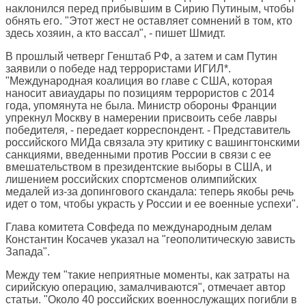
наклонился перед прибывшим в Сирию Путиным, чтобы
обнять его. "Этот жест не оставляет сомнений в том, кто
здесь хозяин, а кто вассал", - пишет Шмидт.
В прошлый четверг Генштаб РФ, а затем и сам Путин
заявили о победе над террористами ИГИЛ*.
"Международная коалиция во главе с США, которая
наносит авиаудары по позициям террористов с 2014
года, упомянута не была. Министр обороны Франции
упрекнул Москву в намерении присвоить себе лавры
победителя, - передает корреспондент. - Представитель
российского МИДа связала эту критику с вашингтонскими
санкциями, введенными против России в связи с ее
вмешательством в президентские выборы в США, и
лишением российских спортсменов олимпийских
медалей из-за допингового скандала: теперь якобы речь
идет о том, чтобы украсть у России и ее военные успехи".
Глава комитета Совфеда по международным делам
Константин Косачев указал на "геополитическую зависть
Запада".
Между тем "такие неприятные моменты, как затраты на
сирийскую операцию, замалчиваются", отмечает автор
статьи. "Около 40 российских военнослужащих погибли в