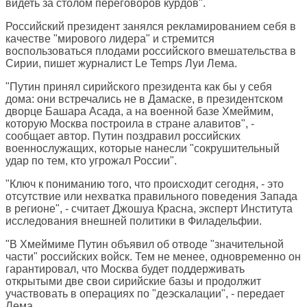
видеть за столом переговоров курдов".
Российский президент занялся рекламированием себя в
качестве "мирового лидера" и стремится
воспользоваться плодами российского вмешательства в
Сирии, пишет журналист
Le Temps
Луи Лема.
"Путин принял сирийского президента как бы у себя
дома: они встречались не в Дамаске, в президентском
дворце Башара Асада, а на военной базе Хмеймим,
которую Москва построила в стране алавитов", -
сообщает автор. Путин поздравил российских
военнослужащих, которые нанесли "сокрушительный
удар по тем, кто угрожал России".
"Ключ к пониманию того, что происходит сегодня, - это
отсутствие или нехватка правильного поведения Запада
в регионе", - считает Джошуа Красна, эксперт Института
исследования внешней политики в Филадельфии.
"В Хмеймиме Путин объявил об отводе "значительной
части" российских войск. Тем не менее, одновременно он
гарантировал, что Москва будет поддерживать
открытыми две свои сирийские базы и продолжит
участвовать в операциях по "деэскалации", - передает
Лема.