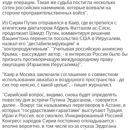
ходе операции. Такая же судьба постигла несколько
сотен российских наемников, которые воевали на
стороне проправительственных войск".
Из Сирии Путин отправился в Каир, где встретился с
египетским диктатором Абдель Фаттахом ас-Сиси,
продолжает Шмидт. Путин, комментируя решение
Вашингтона перенести посольство США в Иерусалим,
назвал его "дестабилизирующим" и
"контрпродуктивным". "Учитывая российскую аннексию
Крыма, - рассуждает автор, - в интересах России было бы
признать противоречащую международному праву
оккупацию (Израилем Иерусалима)".
"Каир и Москва заключили соглашение о совместном
использовании авиабаз и воздушного пространства - до
сих пор неясно, с какой целью", - пишет журналист.
"Сирийский вопрос, видимо, снова будет определять
повестку дня встречи Путина Эрдоганом, - говорится
далее. - Вокруг так называемых переговоров в Астане, в
которых "государствами-гарантами" выступают Турция,
Иран и Россия, все смолкло. Инициированный Россией
Конгресс народов Сирии постоянно откладывается -
вполне вероятно, в том числе из-за отказа Эрдогана