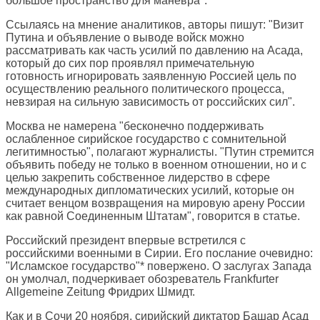
большое пространство для маневра".
Ссылаясь на мнение аналитиков, авторы пишут: "Визит
Путина и объявление о выводе войск можно
рассматривать как часть усилий по давлению на Асада,
который до сих пор проявлял примечательную
готовность игнорировать заявленную Россией цель по
осуществлению реального политического процесса,
невзирая на сильную зависимость от российских сил".
Москва не намерена "бесконечно поддерживать
ослабленное сирийское государство с сомнительной
легитимностью", полагают журналисты. "Путин стремится
объявить победу не только в военном отношении, но и с
целью закрепить собственное лидерство в сфере
международных дипломатических усилий, которые он
считает венцом возвращения на мировую арену России
как равной Соединенным Штатам", говорится в статье.
Российский президент впервые встретился с
российскими военными в Сирии. Его послание очевидно:
"Исламское государство"* повержено. О заслугах Запада
он умолчал, подчеркивает обозреватель
Frankfurter
Allgemeine Zeitung
Фридрих Шмидт.
Как и в Сочи 20 ноября, сирийский диктатор Башар Асад