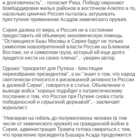
и долговечность", - полагает Рюш. Победу омрачают
бомбардировки жилых районов в восточном Алеппо и то,
насколько цинично Россия пыталась затушевать
преступное применение Асадом химического оружия.
Сирия далека от мира, и Россия не в состоянии
предоставить ей объемную экономическую помощь.
"Остающиеся базы Москвы в Сирии будут не только
символом новообретенной власти России на Ближнем
Востоке, но и символом груза, который ей еще долго
придется нести на своих плечах", - уверен автор.
Однако "приоритет для Путина - блестящее
переизбрание президентом", а он "знает о том, что народ
скептически относится к рискованной активности России
в далекой Сирии", говорится в статье. Объявление о
выводе войск "хорошо подойдет к патриотическому
посланию о том, что Россия при Путине снова стала
победоносной и серьезной державой", - заключает
журналист.
"Невзирая на гибель до полумиллиона человек (в том
числе от химического оружия) на гражданской войне в
Сирии, администрация Трампа готова смириться с тем,
что правление президента Башара Асада продолжится