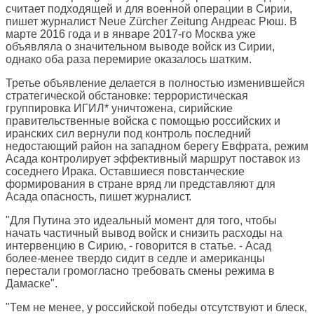
считает подходящей и для военной операции в Сирии,
пишет журналист
Neue Zürcher Zeitung
Андреас Рюш. В
марте 2016 года и в январе 2017-го Москва уже
объявляла о значительном выводе войск из Сирии,
однако оба раза перемирие оказалось шатким.
Третье объявление делается в полностью изменившейся
стратегической обстановке: террористическая
группировка ИГИЛ* уничтожена, сирийские
правительственные войска с помощью российских и
иранских сил вернули под контроль последний
недостающий район на западном берегу Евфрата, режим
Асада контролирует эффективный маршрут поставок из
соседнего Ирака. Оставшиеся повстанческие
формирования в стране вряд ли представляют для
Асада опасность, пишет журналист.
"Для Путина это идеальный момент для того, чтобы
начать частичный вывод войск и снизить расходы на
интервенцию в Сирию, - говорится в статье. - Асад
более-менее твердо сидит в седле и американцы
перестали громогласно требовать смены режима в
Дамаске".
"Тем не менее, у российской победы отсутствуют и блеск,