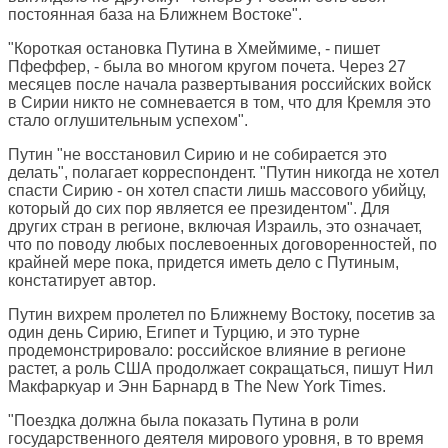
постоянная база на Ближнем Востоке".
"Короткая остановка Путина в Хмеймиме, - пишет
Пфеффер, - была во многом кругом почета. Через 27
месяцев после начала развертывания российских войск
в Сирии никто не сомневается в том, что для Кремля это
стало оглушительным успехом".
Путин "не восстановил Сирию и не собирается это
делать", полагает корреспондент. "Путин никогда не хотел
спасти Сирию - он хотел спасти лишь массового убийцу,
который до сих пор является ее президентом". Для
других стран в регионе, включая Израиль, это означает,
что по поводу любых послевоенных договоренностей, по
крайней мере пока, придется иметь дело с Путиным,
констатирует автор.
Путин вихрем пролетел по Ближнему Востоку, посетив за
один день Сирию, Египет и Турцию, и это турне
продемонстрировало: российское влияние в регионе
растет, а роль США продолжает сокращаться, пишут Нил
Макфаркуар и Энн Барнард в
The New York Times
.
"Поездка должна была показать Путина в роли
государственного деятеля мирового уровня, в то время