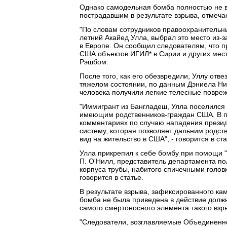
Однако самодельная бомба полностью не в
пострадавшим в результате взрыва, отмеча
"По словам сотрудников правоохранительны
летний Акайед Улла, выбрал это место из-з
в Европе. Он сообщил следователям, что п
США объектов ИГИЛ* в Сирии и других мест
Рэшбом.
После того, как его обезвредили, Уллу отвез
тяжелом состоянии, по данным Дэниела Ни
человека получили легкие телесные повреж
"Иммигрант из Бангладеш, Улла поселился 
имеющим родственников-граждан США. В по
комментариях по случаю нападения прези
систему, которая позволяет дальним родст
вид на жительство в США", - говорится в ста
Улла прикрепил к себе бомбу при помощи "
П. О'Нилл, представитель департамента по
корпуса трубы, набитого спичечными голо
говорится в статье.
В результате взрыва, зафиксированного ка
бомба не была приведена в действие долж
самого смертоносного элемента такого взры
"Следователи, возглавляемые Объединенной