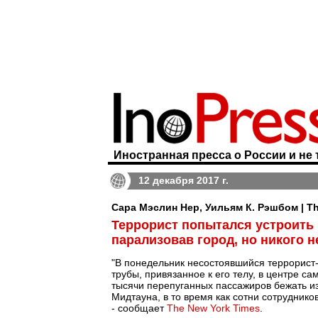
Иностранная пресса о России и не 
12 декабря 2017 г.
Сара Мэслин Нер, Уильям К. Рэшбом | Th
Террорист попытался устроить 
парализовав город, но никого н
"В понедельник несостоявшийся террорист-
трубы, привязанное к его телу, в центре с
тысячи перепуганных пассажиров бежать и
Мидтауна, в то время как сотни сотрудник
- сообщает
The New York Times
.