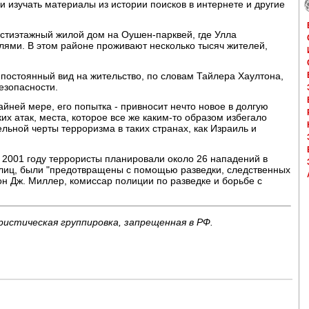
ли изучать материалы из истории поисков в интернете и другие
стиэтажный жилой дом на Оушен-парквей, где Улла
лями. В этом районе проживают несколько тысяч жителей,
 постоянный вид на жительство, по словам Тайлера Хаултона,
езопасности.
йней мере, его попытка - привносит нечто новое в долгую
их атак, места, которое все же каким-то образом избегало
льной черты терроризма в таких странах, как Израиль и
 2001 году террористы планировали около 26 нападений в
лиц, были "предотвращены с помощью разведки, следственных
он Дж. Миллер, комиссар полиции по разведке и борьбе с
ристическая группировка, запрещенная в РФ.