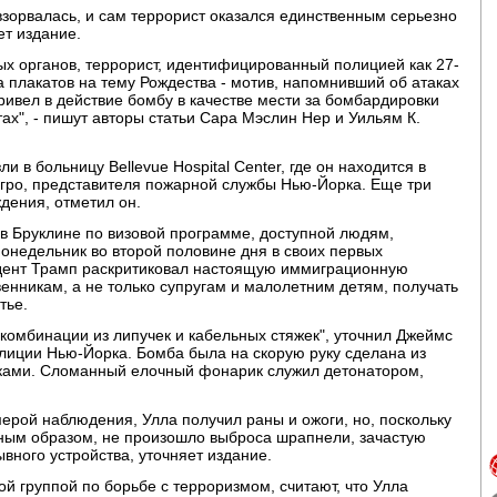
зорвалась, и сам террорист оказался единственным серьезно
ет издание.
х органов, террорист, идентифицированный полицией как 27-
а плакатов на тему Рождества - мотив, напомнивший об атаках
ривел в действие бомбу в качестве мести за бомбардировки
ах", - пишут авторы статьи Сара Мэслин Нер и Уильям К.
ли в больницу Bellevue Hospital Center, где он находится в
гро, представителя пожарной службы Нью-Йорка. Еще три
дения, отметил он.
в Бруклине по визовой программе, доступной людям,
недельник во второй половине дня в своих первых
дент Трамп раскритиковал настоящую иммиграционную
венникам, а не только супругам и малолетним детям, получать
тье.
комбинации из липучек и кабельных стяжек", уточнил Джеймс
лиции Нью-Йорка. Бомба была на скорую руку сделана из
вками. Сломанный елочный фонарик служил детонатором,
мерой наблюдения, Улла получил раны и ожоги, но, поскольку
ным образом, не произошло выброса шрапнели, зачастую
вного устройства, уточняет издание.
 группой по борьбе с терроризмом, считают, что Улла