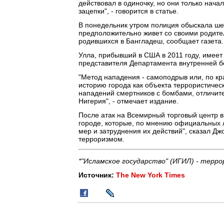
действовал в одиночку, но они только нача
зацепки", - говорится в статье.
В понедельник утром полиция обыскала ше
предположительно живет со своими родите
родившихся в Бангладеш, сообщает газета.
Улла, прибывший в США в 2011 году, имеет
представителя Департамента внутренней б
"Метод нападения - самоподрыв или, по кра
историю города как объекта террористическ
нападений смертников с бомбами, отличите
Нигерия", - отмечает издание.
После атак на Всемирный торговый центр в
городе, которые, по мнению официальных 
мер и затруднения их действий", сказал Дж
терроризмом.
*"Исламское государство" (ИГИЛ) - терро
Источник:
The New York Times