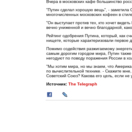
Вчера в московских кафе большинство рос
"Путин сделал хорошую вещь", - заметила О
многочисленных московских кофеен в стиле
"Он выступает против тех, кто хочет видет
вечно униженной и вечно благодарной, как
Рейтинг одобрения Путина, который, как сч
нищете, которые характеризовали первое д
Помимо содействия разжигаемому энергетик
самым дорогим городом мира, Путин также 
негодуют по поводу поражения России в хо
"Мы хотим мира, но мы знаем, что Америка 
по вычислительной технике. - Скажите мне
Советский Союз? Какова его цель, если не 
Источник:
The Telegraph