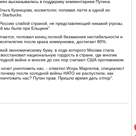
сиян высказывались в поддержку комментариев Путина.
льга Кузнецова, косметолог, попивая латте в одной из
 Starbucks.
ь Россию слабой страной, не представляющей никакой угрозы,
ой мы были при Ельцине".
итается, положил конец полной беззакония нестабильности и
есятилетие после краха коммунизма, достигает 80%.
ой экономическому буму, в ходе которого Москва стала
восстановил национальную гордость в стране, где многие
лодной войне и многие до сих пор считают США противником.
хочет уничтожить нас, - отметил Игорь Маргелов, специалист
, почему после холодной войны НАТО не распустили, как
уничтожить нас? Путин прав. Пришло время дать отпор".