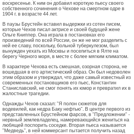
воскресенье. К ним он добавил короткую пьесу своего
собственного сочинения о Чехове на смертном одре в
1904 г. в возрасте 44 лет.
В паузы Брустейн вставил выдержки из сотен писем,
которые Чехов писал актрисе и своей будущей жене
Ольге Книппер. Она играла в постановках его
произведений по всей России, он же не мог разделить с
ней ее славу, поскольку, больной туберкулезом, был
вынужден уехать из Москвы и поселиться в Ялте на
берегу Черного моря, в месте с более мягким климатом.
В характере Чехова есть смешная, озорная сторона, не
вошедшая в его артистический образ. Он был недоволен
этим образом и утверждал, что даже самый известный из
современных постановщиков его пьес, Константин
Станиславский, не смог понять их юмор и превратил их в
жалостные трагедии.
Однажды Чехов сказал: "Я полон сюжетов для
водевилей, как недра Баку нефтью". В центре первого из
представленных Брустейном фарсов, в "Предложении" -
нервный землевладелец, намеревающийся жениться на
любящей поспорить соседке. Вторая пьеса называется
"Медведь", в ней коммерсант пытается получить назад