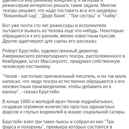
уделяется внутреннему конфликту, и актерам и
режиссерам интересно решать такие задачи. Многие
театры решают, что надо поставить все его шедевры:
"Вишневый сад", "Дядя Ваня", "Три сестры" и "Чайку".
Вот уже почти сто лет режиссеры и исполнители
пытаются выжать из Чехова еще что-нибудь. Некоторые
обращаются к его ранним, менее известным пьесам.
Другие адаптируют для сцены его рассказы.
Роберт Брустейн, художественный директор
Американского репертуарного театра, расположенного в
Кембридже, штат Массачусетс, придумал собственную
чеховскую постановку.
"Чехов - настолько оригинальный писатель, и он так мало
написал, что люди театра естественно обращаются к его
неизвестным произведениям, чтобы добавить их к
канону", - сказал Брустейн.
В конце 1880-х молодой врач Чехов подрабатывал,
создавая огромное количество простых одноактных
фарсов и глупых водевилей в жанре социальной сатиры.
Брустейн взял три таких пьесы и собрал из них "Три
фарса и похороны", премьера которых состоится в