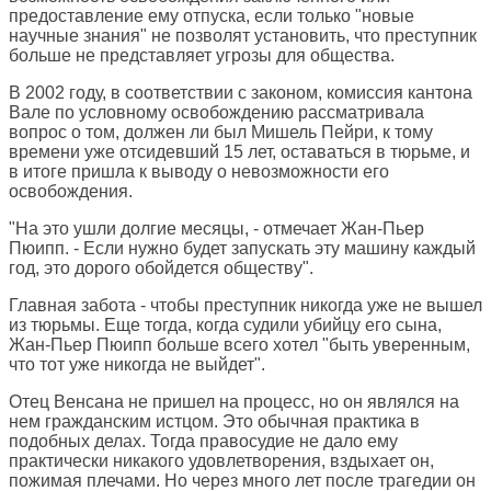
предоставление ему отпуска, если только "новые
научные знания" не позволят установить, что преступник
больше не представляет угрозы для общества.
В 2002 году, в соответствии с законом, комиссия кантона
Вале по условному освобождению рассматривала
вопрос о том, должен ли был Мишель Пейри, к тому
времени уже отсидевший 15 лет, оставаться в тюрьме, и
в итоге пришла к выводу о невозможности его
освобождения.
"На это ушли долгие месяцы, - отмечает Жан-Пьер
Пюипп. - Если нужно будет запускать эту машину каждый
год, это дорого обойдется обществу".
Главная забота - чтобы преступник никогда уже не вышел
из тюрьмы. Еще тогда, когда судили убийцу его сына,
Жан-Пьер Пюипп больше всего хотел "быть уверенным,
что тот уже никогда не выйдет".
Отец Венсана не пришел на процесс, но он являлся на
нем гражданским истцом. Это обычная практика в
подобных делах. Тогда правосудие не дало ему
практически никакого удовлетворения, вздыхает он,
пожимая плечами. Но через много лет после трагедии он