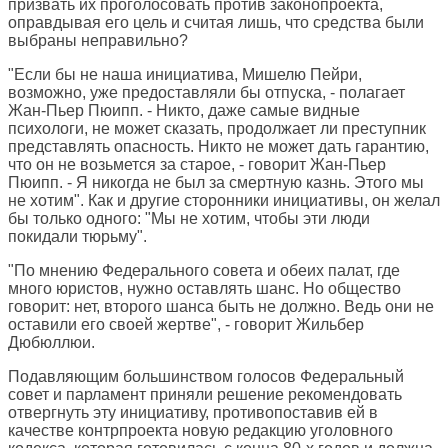
призвать их проголосовать против законопроекта,
оправдывая его цель и считая лишь, что средства были
выбраны неправильно?
"Если бы не наша инициатива, Мишелю Пейри,
возможно, уже предоставляли бы отпуска, - полагает
Жан-Пьер Пюипп. - Никто, даже самые видные
психологи, не может сказать, продолжает ли преступник
представлять опасность. Никто не может дать гарантию,
что он не возьмется за старое, - говорит Жан-Пьер
Пюипп. - Я никогда не был за смертную казнь. Этого мы
не хотим". Как и другие сторонники инициативы, он желал
бы только одного: "Мы не хотим, чтобы эти люди
покидали тюрьму".
"По мнению Федерального совета и обеих палат, где
много юристов, нужно оставлять шанс. Но общество
говорит: нет, второго шанса быть не должно. Ведь они не
оставили его своей жертве", - говорит Жильбер
Дюбюллюи.
Подавляющим большинством голосов Федеральный
совет и парламент приняли решение рекомендовать
отвергнуть эту инициативу, противопоставив ей в
качестве контрпроекта новую редакцию уголовного