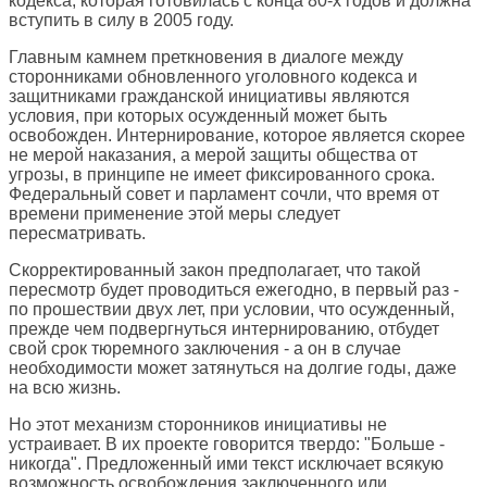
кодекса, которая готовилась с конца 80-х годов и должна
вступить в силу в 2005 году.
Главным камнем преткновения в диалоге между
сторонниками обновленного уголовного кодекса и
защитниками гражданской инициативы являются
условия, при которых осужденный может быть
освобожден. Интернирование, которое является скорее
не мерой наказания, а мерой защиты общества от
угрозы, в принципе не имеет фиксированного срока.
Федеральный совет и парламент сочли, что время от
времени применение этой меры следует
пересматривать.
Скорректированный закон предполагает, что такой
пересмотр будет проводиться ежегодно, в первый раз -
по прошествии двух лет, при условии, что осужденный,
прежде чем подвергнуться интернированию, отбудет
свой срок тюремного заключения - а он в случае
необходимости может затянуться на долгие годы, даже
на всю жизнь.
Но этот механизм сторонников инициативы не
устраивает. В их проекте говорится твердо: "Больше -
никогда". Предложенный ими текст исключает всякую
возможность освобождения заключенного или