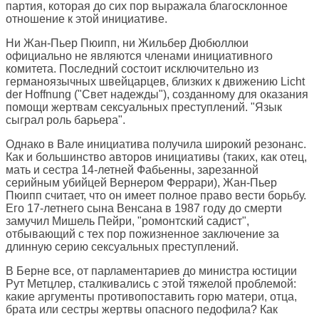
партия, которая до сих пор выражала благосклонное
отношение к этой инициативе.
Ни Жан-Пьер Пюипп, ни Жильбер Дюбюллюи
официально не являются членами инициативного
комитета. Последний состоит исключительно из
германоязычных швейцарцев, близких к движению Licht
der Hoffnung ("Свет надежды"), созданному для оказания
помощи жертвам сексуальных преступлений. "Язык
сыграл роль барьера".
Однако в Вале инициатива получила широкий резонанс.
Как и большинство авторов инициативы (таких, как отец,
мать и сестра 14-летней Фабьенны, зарезанной
серийным убийцей Вернером Феррари), Жан-Пьер
Пюипп считает, что он имеет полное право вести борьбу.
Его 17-летнего сына Венсана в 1987 году до смерти
замучил Мишель Пейри, "ромонтский садист",
отбывающий с тех пор пожизненное заключение за
длинную серию сексуальных преступлений.
В Берне все, от парламентариев до министра юстиции
Рут Метцлер, сталкивались с этой тяжелой проблемой:
какие аргументы противопоставить горю матери, отца,
брата или сестры жертвы опасного педофила? Как