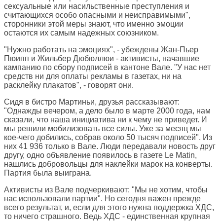
сексуальные или насильственные преступления и
считающихся особо опасными и неисправимыми",
сторонники этой меры знают, что именно эмоции
остаются их самым надежных союзником.
"Нужно работать на эмоциях", - убеждены Жан-Пьер
Пюипп и Жильбер Дюбюллюи - активисты, начавшие
кампанию по сбору подписей в кантоне Вале. "У нас нет
средств ни для оплаты рекламы в газетах, ни на
расклейку плакатов", - говорят они.
Сидя в бистро Мартиньи, друзья рассказывают:
"Однажды вечером, а дело было в марте 2000 года, нам
сказали, что наша инициатива ни к чему не приведет. И
мы решили мобилизовать все силы. Уже за месяц мы
кое-чего добились, собрав около 50 тысяч подписей". Из
них 41 936 только в Вале. Люди передавали новость друг
другу, одно объявление появилось в газете Le Matin,
нашлись добровольцы для наклейки марок на конверты.
Партия была выиграна.
Активисты из Вале подчеркивают: "Мы не хотим, чтобы
нас использовали партии". Но сегодня важен прежде
всего результат, и, если для этого нужна поддержка ХДС,
то ничего страшного. Ведь ХДС - единственная крупная