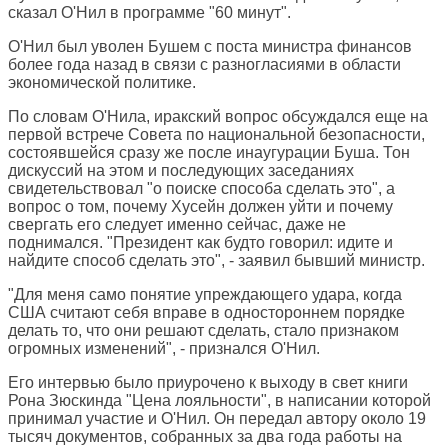
сказал О'Нил в программе "60 минут".
О'Нил был уволен Бушем с поста министра финансов
более года назад в связи с разногласиями в области
экономической политике.
По словам О'Нила, иракский вопрос обсуждался еще на
первой встрече Совета по национальной безопасности,
состоявшейся сразу же после инаугурации Буша. Тон
дискуссий на этом и последующих заседаниях
свидетельствовал "о поиске способа сделать это", а
вопрос о том, почему Хусейн должен уйти и почему
свергать его следует именно сейчас, даже не
поднимался. "Президент как будто говорил: идите и
найдите способ сделать это", - заявил бывший министр.
"Для меня само понятие упреждающего удара, когда
США считают себя вправе в одностороннем порядке
делать то, что они решают сделать, стало признаком
огромных изменений", - признался О'Нил.
Его интервью было приурочено к выходу в свет книги
Рона Зюскинда "Цена лояльности", в написании которой
принимал участие и О'Нил. Он передал автору около 19
тысяч документов, собранных за два года работы на