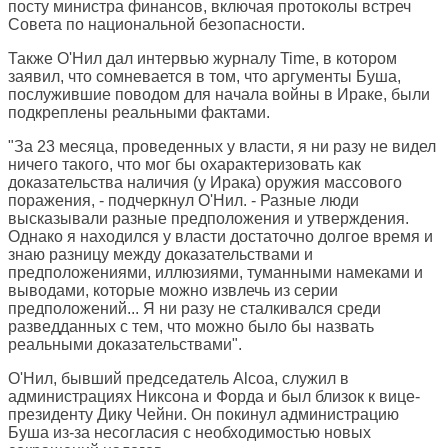
посту министра финансов, включая протоколы встреч
Совета по национальной безопасности.
Также О'Нил дал интервью журналу Time, в котором
заявил, что сомневается в том, что аргументы Буша,
послужившие поводом для начала войны в Ираке, были
подкреплены реальными фактами.
"За 23 месяца, проведенных у власти, я ни разу не видел
ничего такого, что мог бы охарактеризовать как
доказательства наличия (у Ирака) оружия массового
поражения, - подчеркнул О'Нил. - Разные люди
высказывали разные предположения и утверждения.
Однако я находился у власти достаточно долгое время и
знаю разницу между доказательствами и
предположениями, иллюзиями, туманными намеками и
выводами, которые можно извлечь из серии
предположений... Я ни разу не сталкивался среди
разведданных с тем, что можно было бы назвать
реальными доказательствами".
О'Нил, бывший председатель Alcoa, служил в
администрациях Никсона и Форда и был близок к вице-
президенту Дику Чейни. Он покинул администрацию
Буша из-за несогласия с необходимостью новых