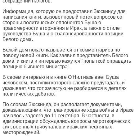
сокращений налогов.
Информация, которую он предоставил Зюскинду для
написания книги, вызовет новый поток вопросов со
стороны политических оппонентов Буша о
правомерности вторжения в Ирак, а также о стиле
руководства Буша и о сбалансированности позиции
Белого дома.
Белый дом пока отказывается от комментариев по
поводу новой книги. Как заявил представитель Белого
дома, и книга и интервью кажутся "попыткой оправдать
позицию бывшего министра".
В своем интервью и в книге О'Нил называет Буша
человеком, поступки которого сложно предугадать, и
указывает, что тот зачастую не разбирается в деталях
политических дебатов.
По словам Зюскинда, он располагает документами,
доказывающими, что планирование хода войны в Ираке
началось задолго до 11 сентября. В частности, в
администрации обсуждались вопросы миротворческих
сил, военных трибуналов и иракских нефтяных
месторождений.