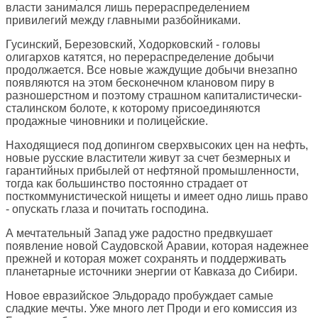
власти занимался лишь перераспределением
привилегий между главными разбойниками.
Гусинский, Березовский, Ходорковский - головы
олигархов катятся, но перераспределение добычи
продолжается. Все новые жаждущие добычи внезапно
появляются на этом бесконечном клановом пиру в
разношерстном и поэтому страшном капиталистически-
сталинском болоте, к которому присоединяются
продажные чиновники и полицейские.
Находящиеся под допингом сверхвысоких цен на нефть,
новые русские властители живут за счет безмерных и
гарантийных прибылей от нефтяной промышленности,
тогда как большинство постоянно страдает от
посткоммунистической нищеты и имеет одно лишь право
- опускать глаза и почитать господина.
А мечтательный Запад уже радостно предвкушает
появление новой Саудовской Аравии, которая надежнее
прежней и которая может сохранять и поддерживать
планетарные источники энергии от Кавказа до Сибири.
Новое евразийское Эльдорадо пробуждает самые
сладкие мечты. Уже много лет Проди и его комиссия из