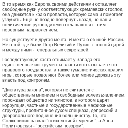
В то время как Европа своими действиями оставляет
свободные руки у соответствующих кремлевских господ,
она движется к краю пропасти, которую сама и помогает
углубить. Еще не поздно повернуть назад, но наши
политические руководители соглашаются с этим
неверным направлением.
Но существует и другая мечта. Я мечтаю об иной России.
Не о той, где были Петр Великий и Путин, с толпой царей
и между ними - генеральных секретарей.
Господствующая каста отнимает у Запада его
единственные инструменты власти и отказывается от
правового государства, а также гуманистических правил
игры, которые позволяют более или менее держать эту
власть под контролем.
"Диктатура закона", которая не считается с
общественным мнением и свободным волеизъявлением,
порождает общество нигилистов, в котором царят
коррупция, частные и государственные мафиозные
структуры, пропитанное духом спецназа, депрессий и
добровольного подчинения большинству. То, что
Солженицин назвал "психологией смрения", а Анна
Политковская - "российским позором".