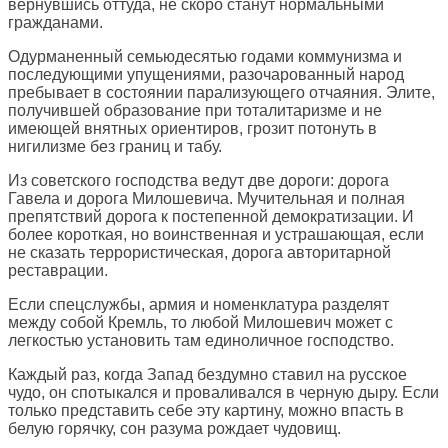
вернувшись оттуда, не скоро станут нормальными
гражданами.
Одурманенный семьюдесятью годами коммунизма и
последующими упущениями, разочарованный народ
пребывает в состоянии парализующего отчаяния. Элите,
получившей образование при тоталитаризме и не
имеющей внятных ориентиров, грозит потонуть в
нигилизме без границ и табу.
Из советского господства ведут две дороги: дорога
Гавела и дорога Милошевича. Мучительная и полная
препятствий дорога к постепенной демократизации. И
более короткая, но воинственная и устрашающая, если
не сказать террористическая, дорога авторитарной
реставрации.
Если спецслужбы, армия и номенклатура разделят
между собой Кремль, то любой Милошевич может с
легкостью установить там единоличное господство.
Каждый раз, когда Запад бездумно ставил на русское
чудо, он спотыкался и проваливался в черную дыру. Если
только представить себе эту картину, можно впасть в
белую горячку, сон разума рождает чудовищ.