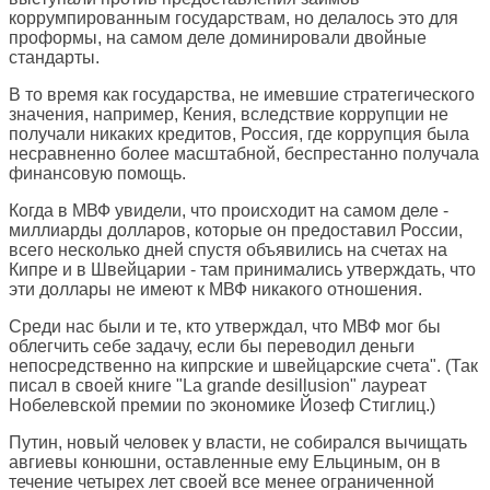
коррумпированным государствам, но делалось это для
проформы, на самом деле доминировали двойные
стандарты.
В то время как государства, не имевшие стратегического
значения, например, Кения, вследствие коррупции не
получали никаких кредитов, Россия, где коррупция была
несравненно более масштабной, беспрестанно получала
финансовую помощь.
Когда в МВФ увидели, что происходит на самом деле -
миллиарды долларов, которые он предоставил России,
всего несколько дней спустя объявились на счетах на
Кипре и в Швейцарии - там принимались утверждать, что
эти доллары не имеют к МВФ никакого отношения.
Среди нас были и те, кто утверждал, что МВФ мог бы
облегчить себе задачу, если бы переводил деньги
непосредственно на кипрские и швейцарские счета". (Так
писал в своей книге "La grande dеsillusion" лауреат
Нобелевской премии по экономике Йозеф Стиглиц.)
Путин, новый человек у власти, не собирался вычищать
авгиевы конюшни, оставленные ему Ельциным, он в
течение четырех лет своей все менее ограниченной