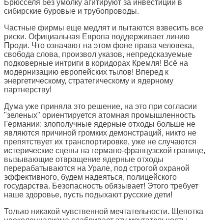
Брюсселя без умолку агитируют за инвестиции в
сибирские буровые и трубопроводы.
Частные фирмы еще медлят и пытаются взвесить все
риски. Официальная Европа поддерживает линию
Проди. Что означают на этом фоне права человека,
свобода слова, произвол указов, непредсказуемые
подковерные интриги в коридорах Кремля! Всё на
модернизацию европейских тылов! Вперед к
энергетическому, стратегическому и ядерному
партнерству!
Дума уже приняла это решение, на это при согласии
"зеленых" ориентируется атомная промышленность
Германии: злополучные ядерные отходы больше не
являются причиной громких демонстраций, никто не
препятствует их транспортировке, уже не случаются
истерические сцены на германо-французской границе,
вызывающие отвращение ядерные отходы
перерабатываются на Урале, под строгой охраной
эффективного, будем надеяться, полицейского
государства. Безопасность обязывает! Этого требует
наше здоровье, пусть подыхают русские дети!
Только никакой чувственной мечтательности. Щепотка