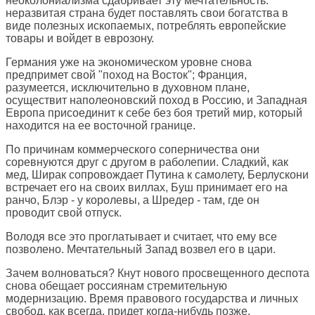
неоколониализма сдабривает эту мечтательность:
неразвитая страна будет поставлять свои богатства в
виде полезных ископаемых, потреблять европейские
товары и войдет в еврозону.
Германия уже на экономическом уровне снова
предпримет свой "поход на Восток"; Франция,
разумеется, исключительно в духовном плане,
осуществит наполеоновский поход в Россию, и Западная
Европа присоединит к себе без боя третий мир, который
находится на ее восточной границе.
По причинам коммерческого соперничества они
соревнуются друг с другом в раболепии. Сладкий, как
мед, Ширак сопровождает Путина к самолету, Берлускони
встречает его на своих виллах, Буш принимает его на
ранчо, Блэр - у королевы, а Шредер - там, где он
проводит свой отпуск.
Володя все это проглатывает и считает, что ему все
позволено. Мечтательный Запад возвел его в цари.
Зачем волноваться? Кнут нового просвещенного деспота
снова обещает россиянам стремительную
модернизацию. Время правового государства и личных
свобод, как всегда, придет когда-нибудь позже.