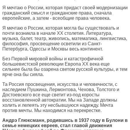
Я мечтаю о России, которая придаст своей модернизации
гражданский смысл и гражданские права, сначала
европейские, а затем - всеобщие права человека.
Я мечтаю о России, которая могла бы существовать и
почти возникла в начале ХХ столетия. Литература,
музыка, балет, театр, живопись, математика, лингвистика,
философия, просвещение осветили из Санкт-
Петербурга, Одессы и Москвы весь континент.
Без Первой мировой войны и катастрофичной
большевистской революции Европа ХХ века еще
сильнее была бы озарена светом русской культуры, и тем
ярче она бы сияла.
Та Россия просвещения, искусства и человечности, с
наследием Пушкина, Лермонтова, Чехова, Толстого и
Достоевского все еще светит из-под коросты
восстановленной автократии. Мы на Западе должны
холить и лелеять эту несбывшуюся надежду. Мечта
против мечты. Мы находимся на перекрестке.
Андрэ Глюксманн, родившись в 1937 году в Булони в
семье немецких евреев, стал главой движения