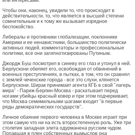
или интересами.
Чтобы они, наконец, увидели то, что происходит в
действительности, то, что является в высшей степени
сомнительным и к тому же вызывает изрядное
беспокойство.
Либералы и противники глобализации, поклонники
Америки и ее ненавистники, большинство политически
активных людей, комментаторы и профессиональные
политики, все они загипнотизированы Путиным.
Джордж Буш посмотрел в синеву его глаз и утонул в ней.
Берлускони обеляет его, освобождая от обвинений в
военных преступлениях, в пытках, в том, что он сравнял
с землей чеченские города - все это слухи, клянется
Берлускони. Ширак принимает агента КГБ в свой "лагерь
мира" - Париж-Берлин-Москва - раскатывает перед
ногами убийцы красный ковер и при этом подчеркивает,
что Москва семимильными шагами входит "в первые
ряды демократических государств".
Личное обаяние первого человека в Москве играет при
этом самую что ни на есть второстепенную роль. Уже три
столетия западная элита одурманена русским чудом.
Попавшая в плен собственных вымыслов она