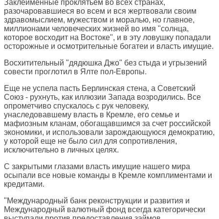
Заклейменные проклятьем во всех странах,
разочаровавшиеся во всем и вся жертвовали своим
здравомыслием, мужеством и моралью, но главное,
миллионами человеческих жизней во имя "солнца,
которое восходит на Востоке", и в эту ловушку попадали
осторожные и осмотрительные богатеи и власть имущие.
Восхитительный "дядюшка Джо" без стыда и угрызений
совести проглотил в Ялте пол-Европы.
Еще не успела пасть Берлинская стена, а Советский
Союз - рухнуть, как иллюзии Запада возродились. Все
опрометчиво спускалось с рук человеку,
унаследовавшему власть в Кремле, его семье и
мафиозным кланам, обогащавшимся за счет российской
экономики, и использовали зарождающуюся демократию,
у которой еще не было сил для сопротивления,
исключительно в личных целях.
С закрытыми глазами власть имущие нашего мира
осыпали все новые команды в Кремле комплиментами и
кредитами.
"Международный банк реконструкции и развития и
Международный валютный фонд всегда категорически
выступали против предоставления займов