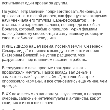
испытывает один провал за другим.
Не успел Петр Великий поприветствовать Лейбница и
пригласить его в свой дворец, как французская академия
наук увенчала его титулом "царь-реформатор". Не
отставали и парижские салоны, но впереди всех был
Вольтер, который, забыв о прошлом, курил фимиам
царю, убившему своего отца и замучившему до смерти
своего любимого наследника.
И лишь Дидро нашел время, посетил земли "Северной
Семирамиды" и пришел к выводу о том, что империя
Екатерины Великой, не успев расцвести, уже
разрушается под влиянием насилия и рабства.
В следующем веке простые граждане и знать
продолжали мечтать, Париж вкладывал деньги в
замечательные "русские займы", что еще быстрее
опорожняло карманы, и все становились еще умнее, чем
прежде.
В ХХ веке весь мир напевал унылую песню, в первую
очередь, записные интеллектуалы и активисты, как от
сохи, так и из высших слоев.