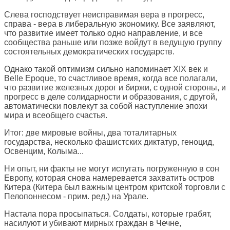
Слева господствует неисправимая вера в прогресс,
справа - вера в либеральную экономику. Все заявляют,
что развитие имеет только одно направление, и все
сообщества раньше или позже войдут в ведущую группу
состоятельных демократических государств.
Однако такой оптимизм сильно напоминает XIX век и
Belle Epoque, то счастливое время, когда все полагали,
что развитие железных дорог и биржи, с одной стороны, и
прогресс в деле солидарности и образования, с другой,
автоматически повлекут за собой наступление эпохи
мира и всеобщего счастья.
Итог: две мировые войны, два тоталитарных
государства, несколько фашистских диктатур, геноцид,
Освенцим, Колыма...
Ни опыт, ни факты не могут испугать погруженную в сон
Европу, которая снова намеревается захватить остров
Китера (Китера был важным центром критской торговли с
Пелопоннесом - прим. ред.) на Урале.
Настала пора просыпаться. Солдаты, которые грабят,
насилуют и убивают мирных граждан в Чечне,