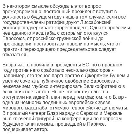
В некотором смысле обсуждать этот вопрос
преждевременно: постоянный президент вступит в
должность в будущем году лишь в том случае, если все
государства-члены ратифицируют Лиссабонский
договор, подчеркивает корреспондент. Однако проблемы
невиданного масштаба, с которыми столкнулся
Евросоюз, от российско-грузинской войны до
прекращения поставок газа, навели на мысль, что от
практики переходящего председательства следует
отказаться.
Блэра часто прочили в президенты ЕС, но в прошлом
году против него сработало несколько факторов -
например, его тесное партнерство с Джорджем Бушем и
умение сочетать публичное одобрение Евросоюза с
нежеланием глубоко интегрировать Великобританию в
блок, поясняет автор. Ныне эти обстоятельства
отступили на задний план перед тем фактом, что Блэр -
одна из немногих подлинных европейских звезд
мирового масштаба, отмечают европейские дипломаты.
В прошлый четверг Блэр наряду с Саркози и Меркель
был ключевой фигурой на конференции по вопросам
будущего капитализма, прошедшей в Париже,
подчеркивает автор.