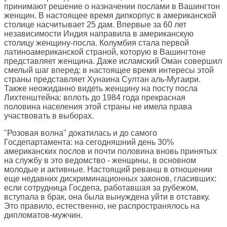
принимают решение о назначении послами в Вашингтон
женщин. В настоящее время дипкорпус в американской
столице насчитывает 25 дам. Впервые за 60 лет
независимости Индия направила в американскую
столицу женщину-посла. Колумбия стала первой
латиноамериканской страной, которую в Вашингтоне
представляет женщина. Даже исламский Оман совершил
смелый шаг вперед: в настоящее время интересы этой
страны представляет Хунаина Султан аль-Мугаири.
Также неожиданно видеть женщину на посту посла
Лихтенштейна: вплоть до 1984 года прекрасная
половина населения этой страны не имела права
участвовать в выборах.
"Розовая волна" докатилась и до самого
Госдепартамента: на сегодняшний день 30%
американских послов и почти половина вновь принятых
на службу в это ведомство - женщины, в основном
молодые и активные. Настоящий реванш в отношении
еще недавних дискриминационных законов, гласивших:
если сотрудница Госдепа, работавшая за рубежом,
вступала в брак, она была вынуждена уйти в отставку.
Это правило, естественно, не распространялось на
дипломатов-мужчин.