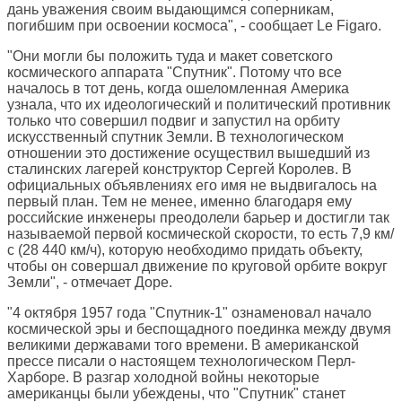
дань уважения своим выдающимся соперникам,
погибшим при освоении космоса", - сообщает Le Figaro.
"Они могли бы положить туда и макет советского
космического аппарата "Спутник". Потому что все
началось в тот день, когда ошеломленная Америка
узнала, что их идеологический и политический противник
только что совершил подвиг и запустил на орбиту
искусственный спутник Земли. В технологическом
отношении это достижение осуществил вышедший из
сталинских лагерей конструктор Сергей Королев. В
официальных объявлениях его имя не выдвигалось на
первый план. Тем не менее, именно благодаря ему
российские инженеры преодолели барьер и достигли так
называемой первой космической скорости, то есть 7,9 км/
с (28 440 км/ч), которую необходимо придать объекту,
чтобы он совершал движение по круговой орбите вокруг
Земли", - отмечает Доре.
"4 октября 1957 года "Спутник-1" ознаменовал начало
космической эры и беспощадного поединка между двумя
великими державами того времени. В американской
прессе писали о настоящем технологическом Перл-
Харборе. В разгар холодной войны некоторые
американцы были убеждены, что "Спутник" станет