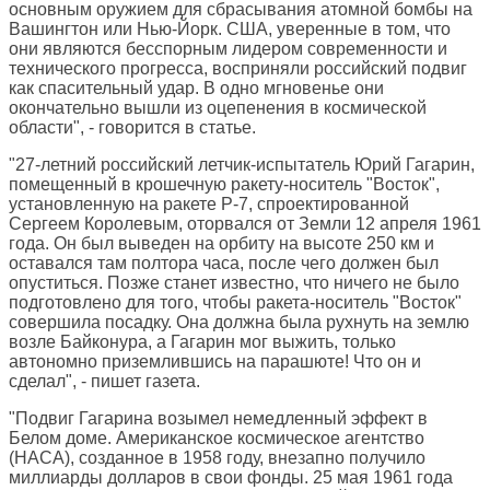
основным оружием для сбрасывания атомной бомбы на
Вашингтон или Нью-Йорк. США, уверенные в том, что
они являются бесспорным лидером современности и
технического прогресса, восприняли российский подвиг
как спасительный удар. В одно мгновенье они
окончательно вышли из оцепенения в космической
области", - говорится в статье.
"27-летний российский летчик-испытатель Юрий Гагарин,
помещенный в крошечную ракету-носитель "Восток",
установленную на ракете Р-7, спроектированной
Сергеем Королевым, оторвался от Земли 12 апреля 1961
года. Он был выведен на орбиту на высоте 250 км и
оставался там полтора часа, после чего должен был
опуститься. Позже станет известно, что ничего не было
подготовлено для того, чтобы ракета-носитель "Восток"
совершила посадку. Она должна была рухнуть на землю
возле Байконура, а Гагарин мог выжить, только
автономно приземлившись на парашюте! Что он и
сделал", - пишет газета.
"Подвиг Гагарина возымел немедленный эффект в
Белом доме. Американское космическое агентство
(НАСА), созданное в 1958 году, внезапно получило
миллиарды долларов в свои фонды. 25 мая 1961 года