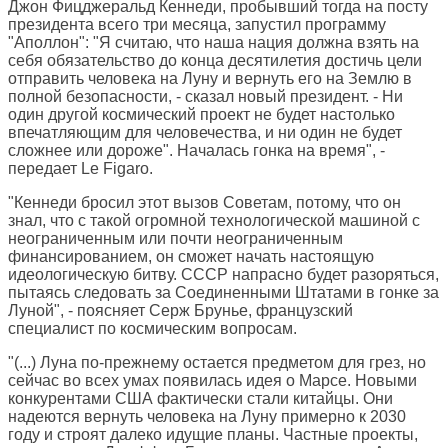
Джон Фицджеральд Кеннеди, пробывший тогда на посту
президента всего три месяца, запустил программу
"Аполлон": "Я считаю, что наша нация должна взять на
себя обязательство до конца десятилетия достичь цели
отправить человека на Луну и вернуть его на Землю в
полной безопасности, - сказал новый президент. - Ни
один другой космический проект не будет настолько
впечатляющим для человечества, и ни один не будет
сложнее или дороже". Началась гонка на время", -
передает Le Figaro.
"Кеннеди бросил этот вызов Советам, потому, что он
знал, что с такой огромной технологической машиной с
неограниченным или почти неограниченным
финансированием, он сможет начать настоящую
идеологическую битву. СССР напрасно будет разоряться,
пытаясь следовать за Соединенными Штатами в гонке за
Луной", - поясняет Серж Брунье, французский
специалист по космическим вопросам.
"(...) Луна по-прежнему остается предметом для грез, но
сейчас во всех умах появилась идея о Марсе. Новыми
конкурентами США фактически стали китайцы. Они
надеются вернуть человека на Луну примерно к 2030
году и строят далеко идущие планы. Частные проекты,