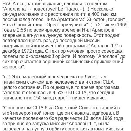
НАСА все, затаив дыхание, следили за полетом
"Аполлона", - повествует Le Figaro. - (...) Несколько
секунд молчания и с расстояния почти в 400 тыс. км
послышался голос Нила Армстронга:" Хьюстон, говорит
База Спокойствия. "Орел" прилунился". (...) 21 июля 1969
года в 2:56 по всемирному времени Нил Армстронг
впервые шагнул на лунную поверхность. Этот подвиг
повторялся шесть раз, до последней миссии
американской космической программы "Аполлон-17" в
декабре 1972 года. С тех пор человек просто совершал
полеты по околоземной орбите. И поэтому "Аполлон" до
сих пор считается вершиной космических приключений
человека".
"(...) Этот маленький шаг человека по Луне стал
гигантским скачком для человечества и стоил США
целого состояния. По оценкам, в то время программа
"Аполлон" обошлась в 4,5% ВВП США, что сегодня
эквивалентно 150 млрд евро", - пишет издание.
"Соперником США был Советский Союз, отставший в
этой невероятной гонке, где он сначала лидировал. В
качестве последнего боя ради чести 13 июля 1969 года,
за три дня до запуска миссии "Аполлон-11", была
выведена на лунную орбиту советская автоматическая