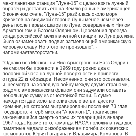
межпланетная станция "Луна-15" с целью взять лунный
образец и доставить его на Землю раньше американцев.
В конечном счете, "Луна-15" разбилась около моря
Кризисов на видимой стороне Луны менее чем через
день после первых шагов по Луне, совершенных Нилом
Армстронгом и Баззом Олдрином. Церемония проезда
зонда российской межпланетной станции по Луне должна
была ознаменовать подвиг, затмевающий американскую
мировую славу. Но этого не произошло", -
напоминаетавторстатьи.
"Однако без Москвы ни Нил Армстронг, ни Базз Олдрин
не смогли бы провести в 1969 году ровно два с
половиной часа на лунной поверхности и привезти
оттуда 22 кг образцов. Несомненно, они это осознавали,
и, несмотря на холодную войну между двумя странами,
рядом с американским флагом они задумали оставить
небольшую сумку из огнестойкой ткани. В сумке
находятся две золотые оливковые ветви, диск из
кремния, на котором выгравированы послания 73 глав
государств, и герб миссии "Аполлон-1", трагически
закончившейся смертью трех их товарищей в январе
1967 года. Кроме того, команда НАСА положила туда две
памятные медали с изображением погибших советских
космонавтов Юрия Гагарина и Владимира Комарова. В