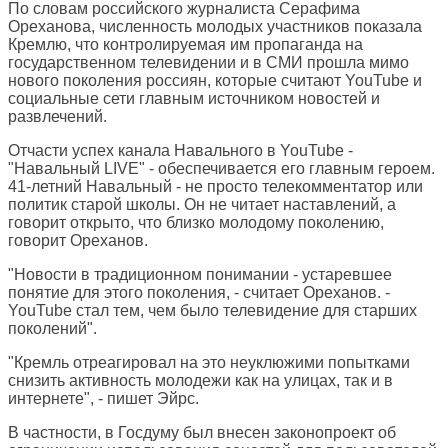
По словам российского журналиста Серафима
Ореханова, численность молодых участников показала
Кремлю, что контролируемая им пропаганда на
государственном телевидении и в СМИ прошла мимо
нового поколения россиян, которые считают YouTube и
социальные сети главным источником новостей и
развлечений.
Отчасти успех канала Навального в YouTube -
"Навальный LIVE" - обеспечивается его главным героем.
41-летний Навальный - не просто телекомментатор или
политик старой школы. Он не читает наставлений, а
говорит открыто, что близко молодому поколению,
говорит Ореханов.
"Новости в традиционном понимании - устаревшее
понятие для этого поколения, - считает Ореханов. -
YouTube стал тем, чем было телевидение для старших
поколений".
"Кремль отреагировал на это неуклюжими попытками
снизить активность молодежи как на улицах, так и в
интернете", - пишет Эйрс.
В частности, в Госдуму был внесен законопроект об