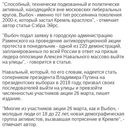
"Способный, технически подкованный и политически
активный, находящийся вне московских либеральных
кругов, Выбоч - именно тот тип россиянина поколения
2000-х, который застал Кремль врасплох", - отмечает
автор статьи Сэбра Эйрс.
"Выбоч подал заявку в городскую администрацию
Раменского на проведение антикоррупционной акции
протеста в понедельник - одной из 220 демонстраций,
запланированных по всей России в ответ на призыв
лидера оппозиции Алексея Навального массово выйти
на улицы", - говорится в статье.
Навальный, который, по его словам, надеется стать
соперником президента Владимира Путина на
президентских выборах в 2018 году, призвал своих
последователей выйти на улицы и превзойти
численностью участников акции 26 марта, пишет
издание.
"Многие из участников акции 26 марта, как и Выбоч, -
молодые люди от 18 до 22 лет, новая демографическая
группа активистов, вызвавшая потрясение в Кремле", -
отмечает автор.