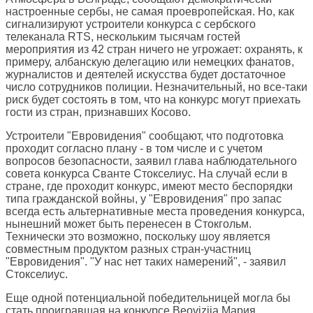
настроенные сербы, не самая проевропейская. Но, как
сигнализируют устроители конкурса с сербского
телеканала RTS, нескольким тысячам гостей
мероприятия из 42 стран ничего не угрожает: охранять, к
примеру, албанскую делегацию или немецких фанатов,
журналистов и деятелей искусства будет достаточное
число сотрудников полиции. Незначительный, но все-таки
риск будет состоять в том, что на конкурс могут приехать
гости из стран, признавших Косово.
Устроители "Евровидения" сообщают, что подготовка
проходит согласно плану - в том числе и с учетом
вопросов безопасности, заявил глава наблюдательного
совета конкурса Сванте Стокселиус. На случай если в
стране, где проходит конкурс, имеют место беспорядки
типа гражданской войны, у "Евровидения" про запас
всегда есть альтернативные места проведения конкурса,
нынешний может быть перенесен в Стокгольм.
Технически это возможно, поскольку шоу является
совместным продуктом разных стран-участниц
"Евровидения". "У нас нет таких намерений", - заявил
Стокселиус.
Еще одной потенциальной победительницей могла бы
стать проигравшая на конкурсе Beovizija Мария