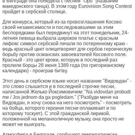
в Белграде она победила с песней "Оро" (название
македонского танца). В этом году Eurovision Song Contest
пройдет в сербской столице.
Для конкурса, который из-за провозглашения Косово
своей независимости и последовавшими за этим
беспорядками был передвинут на этот понедельник, 24-
летняя певица выбрала широкое платье с красным
лифом: символ сербской печали по потерянному краю -
ведь красный цвет олицетворяет для сербов героическую
борьбу против османских завоевателей Косового поля.
Красный - это цвет крови, которую в последний раз
пролили борцы 28 июня 1389 года (по григорианскому
календарю) - проиграв битву.
Этот день в сербском языке носит название "Видовдан" -
это слово слышится и в последней строчке песни,
написанной Желько Йоксимовичем: "Na vidovdan probudi
me / Jos jednom da ga pogledam." ("Разбуди меня на
Видовдан, я хочу снова на него посмотреть" - посмотреть
на бойца, которого героиня песни оплакивает и по
которому тоскует). С этой гражданской лирикой,
положенной на меланхоличную музыку, она просто не
может не выиграть.
Атмосфера в Белграде, сообщают демократически