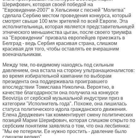
Шерифович, которая своей победой на
"Евровидении-2007" в Хельсинки с песней "Молитва"
сделала Сербию местом проведения конкурса, который
смотрят свыше 100 млн зрителей по всей Европе. Эта
исполнительница, которая является представительницей
этнического меньшинства цыган, после своего триумфа
на "Евровидении" призвала европейцев приезжать в
Белград - ведь Сербия красивая страна, слишком
красивая для того, чтобы оставлять ее вчерашним
военачальникам.
Между тем, по-видимому находясь под сильным
давлением, она встала на сторону ультранационалистов:
во время избирательной кампании по выборам
президента она поддерживала проигравшего
впоследствии Томислава Николича. Вероятно, в
качестве благодарности она получила на конкурсе
Beovizija от сербской музыкальной индустрии приз в
категории "Исполнитель года". Похоже, она лишилась
статуса политического идола гражданского движения.
Елена Дерджевич так комментирует смену политических
позиций Марии Шерифович, которая слишком открыто по
сербским понятиям заявляла о том, что она лесбиянка:
"Мы ее потеряли. Ее нужно простить - давление было
слишком велико".