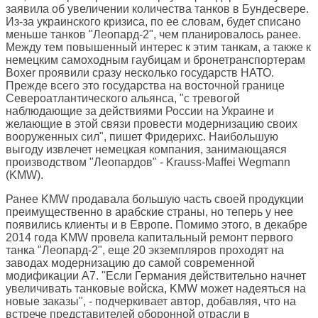
заявила об увеличении количества танков в Бундесвере.
Из-за украинского кризиса, по ее словам, будет списано
меньше танков "Леопард-2", чем планировалось ранее.
Между тем повышенный интерес к этим танкам, а также к
немецким самоходным гаубицам и бронетранспортерам
Boxer проявили сразу несколько государств НАТО.
Прежде всего это государства на восточной границе
Североатлантического альянса, "с тревогой
наблюдающие за действиями России на Украине и
желающие в этой связи провести модернизацию своих
вооруженных сил", пишет Фридерихс. Наибольшую
выгоду извлечет немецкая компания, занимающаяся
производством "Леопардов" - Krauss-Maffei Wegmann
(KMW).
Ранее KMW продавала большую часть своей продукции
преимущественно в арабские страны, но теперь у нее
появились клиенты и в Европе. Помимо этого, в декабре
2014 года KMW провела капитальный ремонт первого
танка "Леопард-2", еще 20 экземпляров проходят на
заводах модернизацию до самой современной
модификации A7. "Если Германия действительно начнет
увеличивать танковые войска, KMW может надеяться на
новые заказы", - подчеркивает автор, добавляя, что на
встрече представителей оборонной отрасли в