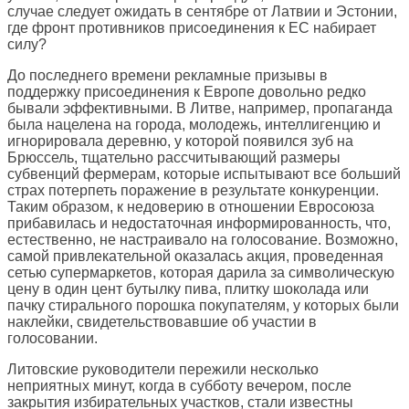
случае следует ожидать в сентябре от Латвии и Эстонии,
где фронт противников присоединения к ЕС набирает
силу?
До последнего времени рекламные призывы в
поддержку присоединения к Европе довольно редко
бывали эффективными. В Литве, например, пропаганда
была нацелена на города, молодежь, интеллигенцию и
игнорировала деревню, у которой появился зуб на
Брюссель, тщательно рассчитывающий размеры
субвенций фермерам, которые испытывают все больший
страх потерпеть поражение в результате конкуренции.
Таким образом, к недоверию в отношении Евросоюза
прибавилась и недостаточная информированность, что,
естественно, не настраивало на голосование. Возможно,
самой привлекательной оказалась акция, проведенная
сетью супермаркетов, которая дарила за символическую
цену в один цент бутылку пива, плитку шоколада или
пачку стирального порошка покупателям, у которых были
наклейки, свидетельствовавшие об участии в
голосовании.
Литовские руководители пережили несколько
неприятных минут, когда в субботу вечером, после
закрытия избирательных участков, стали известны