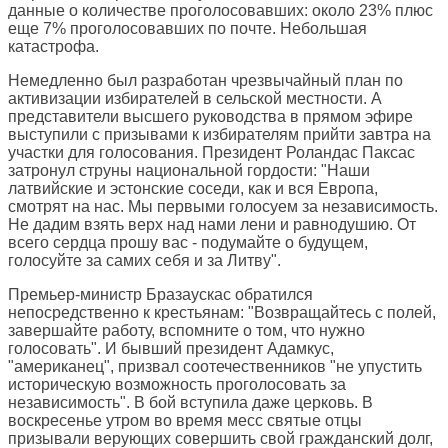
данные о количестве проголосовавших: около 23% плюс
еще 7% проголосовавших по почте. Небольшая
катастрофа.
Немедленно был разработан чрезвычайный план по
активизации избирателей в сельской местности. А
представители высшего руководства в прямом эфире
выступили с призывами к избирателям прийти завтра на
участки для голосования. Президент Роландас Паксас
затронул струны национальной гордости: "Наши
латвийские и эстонские соседи, как и вся Европа,
смотрят на нас. Мы первыми голосуем за независимость.
Не дадим взять верх над нами лени и равнодушию. От
всего сердца прошу вас - подумайте о будущем,
голосуйте за самих себя и за Литву".
Премьер-министр Бразаускас обратился
непосредственно к крестьянам: "Возвращайтесь с полей,
завершайте работу, вспомните о том, что нужно
голосовать". И бывший президент Адамкус,
"американец", призвал соотечественников "не упустить
историческую возможность проголосовать за
независимость". В бой вступила даже церковь. В
воскресенье утром во время месс святые отцы
призывали верующих совершить свой гражданский долг,