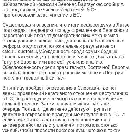
избирательной комиссии Зенонас Ваигаускас сообщил,
что подавляющее число избирателей, 90%,
проголосовали за вступление в ЕС.
Существовали опасения, что итоги референдума в Литве
подтвердят тенденцию к спаду стремления в Евросоюз и
нарастающий отказ от демократических механизмов.
Разочарование вследствие длительных и болезненных
реформ, отсутствия положительных результатов от
смены системы, убежденность среди самых бедных
слоев населения, что ничего не изменится, будь страна
"внутри Европы или вне ее", усилило апатию.
Обеспокоенность среди правительств Восточной Европы
выросла после того, как в прошлом месяце из Венгрии
поступил тревожный сигнал.
В пятницу пройдет голосование в Словакии, где нет
явных проявлений негативного отношения к вступлению
в ЕС, но равнодушие электората является источником
сильной тревоги. Затем, в начале июня, настанет
очередь Польши, где активно действуют группы и
движения откровенно враждебные вступлению в ЕС. И
если даже Литва, достаточно невосприимчивая к
антиевропейским выступлениям, потратила столько
усилий, чтобы провести референдум, чего же в таком