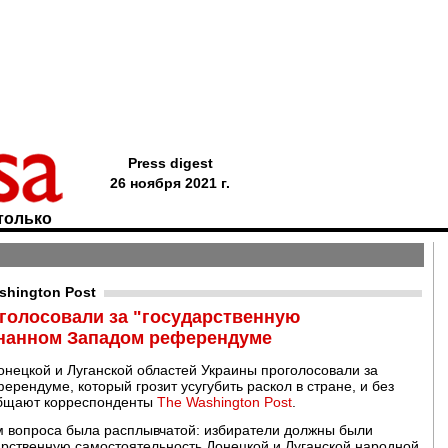
Press digest
26 ноября 2021 г.
только
shington Post
голосовали за "государственную
знанном Западом референдуме
онецкой и Луганской областей Украины проголосовали за
рендуме, который грозит усугубить раскол в стране, и без
ообщают корреспонденты
The Washington Post
.
 вопроса была расплывчатой: избиратели должны были
арственную самостоятельность Донецкой и Луганской народной