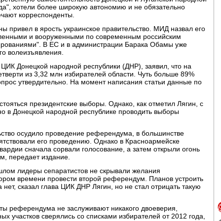
л "да", хотели более широкую автономию и не обязательно
мечают корреспонденты.
ы привел в ярость украинское правительство. МИД назвал его
ленными и вооруженными по современным российским
рованиями". В ЕС и в администрации Барака Обамы уже
ого волеизъявления.
 ЦИК Донецкой народной республики (ДНР), заявил, что на
етверти из 3,32 млн избирателей области. Чуть больше 89%
прос утвердительно. На момент написания статьи данные по
стояться президентские выборы. Однако, как отметил Лягин, с
но в Донецкой народной республике проводить выборы
льство осудило проведение референдума, в большинстве
ятствовали его проведению. Однако в Красноармейске
ардии сначала сорвали голосование, а затем открыли огонь
м, передает издание.
ошлом лидеры сепаратистов не скрывали желания
кором времени провести второй референдум. Планов устроить
нет, сказал глава ЦИК ДНР Лягин, но не стал отрицать такую
ты референдума не заслуживают никакого двоеверия,
ных участков сверялись со списками избирателей от 2012 года,