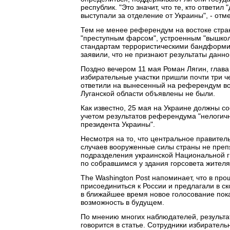
республик. "Это значит, что те, кто ответи
выступали за отделение от Украины", - от
Тем не менее референдум на востоке стран
"преступным фарсом", устроенным "вышко
стандартам террористическими бандформи
заявили, что не признают результаты данн
Поздно вечером 11 мая Роман Лягин, глава
избирательные участки пришли почти три ч
ответили на вынесенный на референдум во
Луганской области объявлены не были.
Как известно, 25 мая на Украине должны со
учетом результатов референдума "нелогич
президента Украины".
Несмотря на то, что центральное правите
случаев вооруженные силы страны не преп
подразделения украинской Национальной гв
по собравшимся у здания горсовета жителя
The Washington Post напоминает, что в пр
присоединиться к России и предлагали в с
в ближайшее время новое голосование пока 
возможность в будущем.
По мнению многих наблюдателей, результа
говорится в статье. Сотрудники избиратель