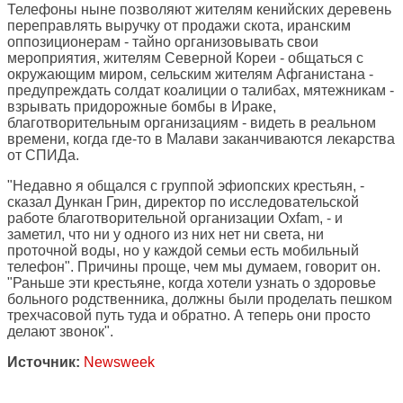
Телефоны ныне позволяют жителям кенийских деревень
переправлять выручку от продажи скота, иранским
оппозиционерам - тайно организовывать свои
мероприятия, жителям Северной Кореи - общаться с
окружающим миром, сельским жителям Афганистана -
предупреждать солдат коалиции о талибах, мятежникам -
взрывать придорожные бомбы в Ираке,
благотворительным организациям - видеть в реальном
времени, когда где-то в Малави заканчиваются лекарства
от СПИДа.
"Недавно я общался с группой эфиопских крестьян, -
сказал Дункан Грин, директор по исследовательской
работе благотворительной организации Oxfam, - и
заметил, что ни у одного из них нет ни света, ни
проточной воды, но у каждой семьи есть мобильный
телефон". Причины проще, чем мы думаем, говорит он.
"Раньше эти крестьяне, когда хотели узнать о здоровье
больного родственника, должны были проделать пешком
трехчасовой путь туда и обратно. А теперь они просто
делают звонок".
Источник:
Newsweek