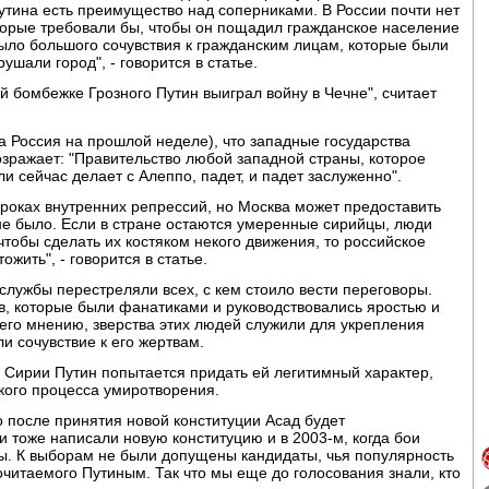
Путина есть преимущество над соперниками. В России почти нет
оторые требовали бы, чтобы он пощадил гражданское население
было большого сочувствия к гражданским лицам, которые были
ушали город", - говорится в статье.
 бомбежке Грозного Путин выиграл войну в Чечне", считает
а Россия на прошлой неделе), что западные государства
 возражает: "Правительство любой западной страны, которое
ли сейчас делает с Алеппо, падет, и падет заслуженно".
уроках внутренних репрессий, но Москва может предоставить
не было. Если в стране остаются умеренные сирийцы, люди
 чтобы сделать их костяком некого движения, то российское
жить", - говорится в статье.
ецслужбы перестреляли всех, с кем стоило вести переговоры.
в, которые были фанатиками и руководствовались яростью и
его мнению, зверства этих людей служили для укрепления
и сочувствие к его жертвам.
в Сирии Путин попытается придать ей легитимный характер,
кого процесса умиротворения.
о после принятия новой конституции Асад будет
и тоже написали новую конституцию и в 2003-м, когда бои
ры. К выборам не были допущены кандидаты, чья популярность
читаемого Путиным. Так что мы еще до голосования знали, кто