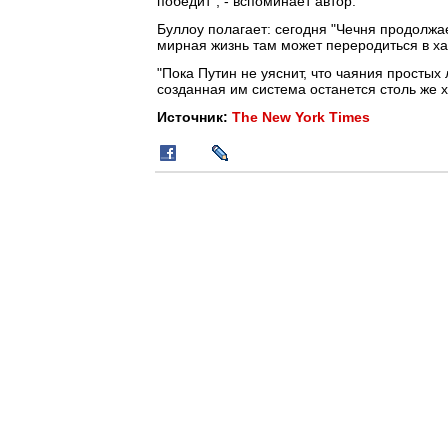
победит", - вспоминает автор.
Буллоу полагает: сегодня "Чечня продолжа
мирная жизнь там может переродиться в хао
"Пока Путин не уяснит, что чаяния простых
созданная им система останется столь же х
Источник:
The New York Times