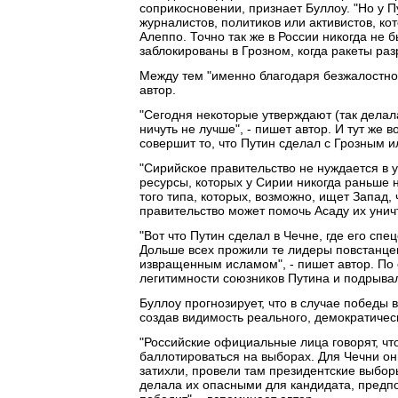
соприкосновении, признает Буллоу. "Но у 
журналистов, политиков или активистов, к
Алеппо. Точно так же в России никогда не 
заблокированы в Грозном, когда ракеты разр
Между тем "именно благодаря безжалостной
автор.
"Сегодня некоторые утверждают (так делал
ничуть не лучше", - пишет автор. И тут же
совершит то, что Путин сделал с Грозным и
"Сирийское правительство не нуждается в 
ресурсы, которых у Сирии никогда раньше 
того типа, которых, возможно, ищет Запад,
правительство может помочь Асаду их уничто
"Вот что Путин сделал в Чечне, где его сп
Дольше всех прожили те лидеры повстанце
извращенным исламом", - пишет автор. По 
легитимности союзников Путина и подрывал
Буллоу прогнозирует, что в случае победы 
создав видимость реального, демократичес
"Российские официальные лица говорят, чт
баллотироваться на выборах. Для Чечни он
затихли, провели там президентские выбо
делала их опасными для кандидата, предпо