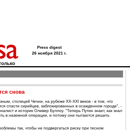
Press digest
26 ноября 2021 г.
только
тся снова
ым, столицей Чечни, на рубеже XX-XXI веков - в том, что
ся спасти сирийцев, заблокированных в осажденном городе", -
налист и историк Оливер Буллоу. "Теперь Путин знает, как знал
едить в наземной операции, и потому они пытаются решить
облемы так, чтобы не подвергаться риску при тесном