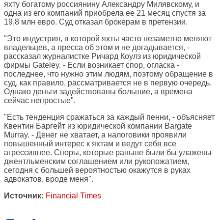
яхту богатому россиянину Александру Милявскому, и
одна из его компаний приобрела ее 21 месяц спустя за
19,8 млн евро. Суд отказал брокерам в претензии.
"Это индустрия, в которой яхты часто незаметно меняют
владельцев, а пресса об этом и не догадывается, -
рассказал журналистке Ричард Коулз из юридической
фирмы Gateley. - Если возникает спор, огласка -
последнее, что нужно этим людям, поэтому обращение в
суд, как правило, рассматривается не в первую очередь.
Однако деньги задействованы большие, а времена
сейчас непростые".
"Есть тенденция сражаться за каждый пенни, - объясняет
Квентин Баргейт из юридической компании Bargate
Murray. - Денег не хватает, а налоговики проявили
повышенный интерес к яхтам и ведут себя все
агрессивнее. Споры, которые раньше были бы улажены
джентльменским соглашением или рукопожатием,
сегодня с большей вероятностью окажутся в руках
адвокатов, вроде меня".
Источник:
Financial Times