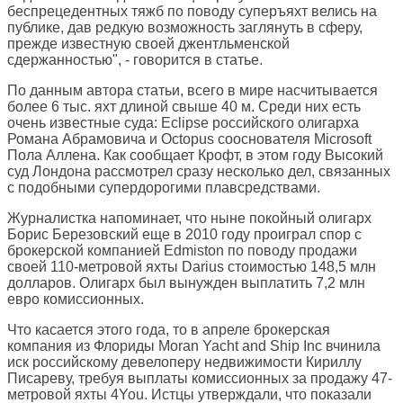
беспрецедентных тяжб по поводу суперъяхт велись на
публике, дав редкую возможность заглянуть в сферу,
прежде известную своей джентльменской
сдержанностью", - говорится в статье.
По данным автора статьи, всего в мире насчитывается
более 6 тыс. яхт длиной свыше 40 м. Среди них есть
очень известные суда: Eclipse российского олигарха
Романа Абрамовича и Octopus сооснователя Microsoft
Пола Аллена. Как сообщает Крофт, в этом году Высокий
суд Лондона рассмотрел сразу несколько дел, связанных
с подобными супердорогими плавсредствами.
Журналистка напоминает, что ныне покойный олигарх
Борис Березовский еще в 2010 году проиграл спор с
брокерской компанией Edmiston по поводу продажи
своей 110-метровой яхты Darius стоимостью 148,5 млн
долларов. Олигарх был вынужден выплатить 7,2 млн
евро комиссионных.
Что касается этого года, то в апреле брокерская
компания из Флориды Moran Yacht and Ship Inc вчинила
иск российскому девелоперу недвижимости Кириллу
Писареву, требуя выплаты комиссионных за продажу 47-
метровой яхты 4You. Истцы утверждали, что показали