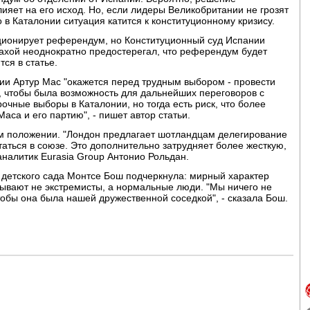
ияет на его исход. Но, если лидеры Великобритании не грозят
 в Каталонии ситуация катится к конституционному кризису.
ционирует референдум, но Конституционный суд Испании
ахой неоднократно предостерегал, что референдум будет
ся в статье.
ии Артур Мас "окажется перед трудным выбором - провести
, чтобы была возможность для дальнейших переговоров с
очные выборы в Каталонии, но тогда есть риск, что более
аса и его партию", - пишет автор статьи.
ом положении. "Лондон предлагает шотландцам делегирование
таться в союзе. Это дополнительно затрудняет более жесткую,
аналитик Eurasia Group Антонио Рольдан.
 детского сада Монтсе Бош подчеркнула: мирный характер
зывают не экстремисты, а нормальные люди. "Мы ничего не
тобы она была нашей дружественной соседкой", - сказала Бош.