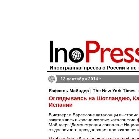
Иностранная пресса о России и не 
12 сентября 2014 г.
Рафаэль Майндер | The New York Times
Оглядываясь на Шотландию, Кат
Испании
В четверг в Барселоне каталонцы выстроили
закутавшись в красно-желтые каталонские
Майндер. "Демонстрация совпала с Нацио
от досрочного празднования провозглашения
На 9 ноября в Каталонии назначен рефере