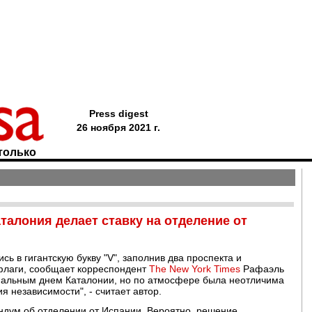
Press digest
26 ноября 2021 г.
только
алония делает ставку на отделение от
сь в гигантскую букву "V", заполнив два проспекта и
 флаги, сообщает корреспондент
The New York Times
Рафаэль
нальным днем Каталонии, но по атмосфере была неотличима
 независимости", - считает автор.
ндум об отделении от Испании. Вероятно, решение