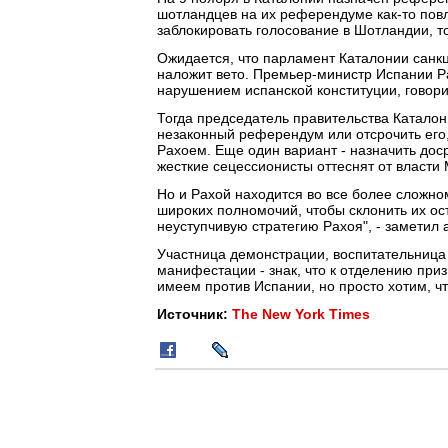
шотландцев на их референдуме как-то повл
заблокировать голосование в Шотландии, то
Ожидается, что парламент Каталонии санк
наложит вето. Премьер-министр Испании Р
нарушением испанской конституции, говорит
Тогда председатель правительства Каталон
незаконный референдум или отсрочить его
Рахоем. Еще один вариант - назначить доср
жесткие сецессионисты оттеснят от власти М
Но и Рахой находится во все более сложн
широких полномочий, чтобы склонить их ос
неуступчивую стратегию Рахоя", - заметил 
Участница демонстрации, воспитательница
манифестации - знак, что к отделению при
имеем против Испании, но просто хотим, ч
Источник:
The New York Times