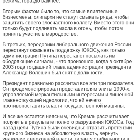
режима гораздо важнее.
Вторым фактом было то, что самые влиятельные
бизнесмены, олигархи не станут смыкать ряды, чтобы
защитить своего злосчастного коллегу. Вместо этого они
только будут подливать масла в огонь, чтобы потом
принять участие в мародерстве.
В-третьих, передовики либерального движения России
перестанут оказывать поддержку ЮКОСу, как только
администрация Путина перестанет посылать им
ободряющие сигналы, - что произошло, когда в октябре
2003 года тогдашний глава администрации президента
Александр Волошин был снят с должности.
Президент правильно рассчитал все эти три показателя.
Он продемонстрировал представителям элиты 1990-х,
управляемой меркантильными интересами и лишенной
главенствующей идеологии, что ей нечего
противопоставить власти государственной машины.
И все же остается неясным, что Кремль рассчитывает
получить в результате полного разрушения ЮКОСа. Год
назад цели Путина были очевидны: отразить претензии
крупного бизнеса на абсолютную власть, вернуть
уважение к верховной власти, гаранту стабильности в