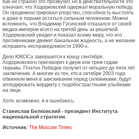
Как ни странно это прозвучит, но в действительности это
означает, что Ходорковский одержал моральную победу.
Он продемонстрировал упорство, способность выстоять
и даже в тюрьме остаться сильным человеком. Можно
вспомнить, что Владимир Гусинский отказался от своей
медиа-империи всего на третий день за решеткой.
Ходорковский увидел и показал всему миру, что его
противниками движет банальная жадность, а не желание
исправить несправедливости 1990-х.
Дело ЮКОСа завершится к концу сентября.
Ходорковского приговорят к двум или трем годам
тюрьмы. Платон Лебедев получит от четырех до пяти лет
заключения. А многие из тех, кто в октябре 2003 года
обвиняли меня в заискивании перед силовиками, будут
аплодировать вердикту с подобострастными улыбками
на лице.
Хотя, возможно, я и ошибаюсь.
Станислав Белковский - президент Института
национальной стратегии.
Источник:
The Moscow Times