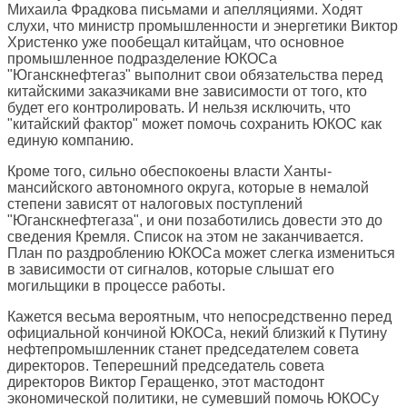
Михаила Фрадкова письмами и апелляциями. Ходят
слухи, что министр промышленности и энергетики Виктор
Христенко уже пообещал китайцам, что основное
промышленное подразделение ЮКОСа
"Юганскнефтегаз" выполнит свои обязательства перед
китайскими заказчиками вне зависимости от того, кто
будет его контролировать. И нельзя исключить, что
"китайский фактор" может помочь сохранить ЮКОС как
единую компанию.
Кроме того, сильно обеспокоены власти Ханты-
мансийского автономного округа, которые в немалой
степени зависят от налоговых поступлений
"Юганскнефтегаза", и они позаботились довести это до
сведения Кремля. Список на этом не заканчивается.
План по раздроблению ЮКОСа может слегка измениться
в зависимости от сигналов, которые слышат его
могильщики в процессе работы.
Кажется весьма вероятным, что непосредственно перед
официальной кончиной ЮКОСа, некий близкий к Путину
нефтепромышленник станет председателем совета
директоров. Теперешний председатель совета
директоров Виктор Геращенко, этот мастодонт
экономической политики, не сумевший помочь ЮКОСу