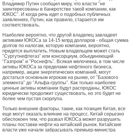
Владимир Путин сообщил миру, что власти "не
заинтересованы в банкротстве такой компании, как
ЮКОС". И когда речь идет о подобных публичных
заявлениях, Путин, как правило, старается им
соответствовать.
Наиболее вероятно, что другой владелец завладеет
активами ЮКОСа за 14-15 млрд долларов - общая сумма
долгов по налогам, которую компании, вероятно,
придется выплатить. Новым владельцем может стать
"Сургутнефтегаз" или консорциум, объединяющий
"Газпром" и "Роснефть". Всякая мелочевка, в том числе
активы ЮКОСа за пределами нефтяного бизнеса,
например, акции энергетических компаний, могут
достаться основным игрокам на рынке, от "Базового
элемента" до "Альфа-группы". Как только наиболее
ценные активы компании будут распроданы, ЮКОС
юридически продолжит существовать, но это будет не
более чем пустая скорлупа.
Только внешние факторы, такие, как позиция Китая, все
еще могут оказать влияние на процесс. Китай серьезно
обеспокоен тем, что развал ЮКОСа может разрушить
планы поставки нефти на китайский рынок. Китайские
власти уже начали забрасывать премьер-министра