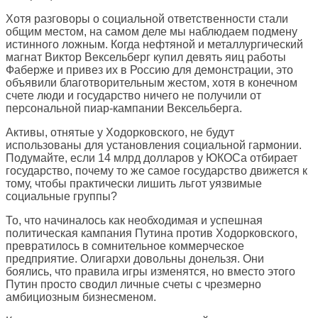
Хотя разговоры о социальной ответственности стали
общим местом, на самом деле мы наблюдаем подмену
истинного ложным. Когда нефтяной и металлургический
магнат Виктор Вексельберг купил девять яиц работы
Фаберже и привез их в Россию для демонстрации, это
объявили благотворительным жестом, хотя в конечном
счете люди и государство ничего не получили от
персональной пиар-кампании Вексельберга.
Активы, отнятые у Ходорковского, не будут
использованы для установления социальной гармонии.
Подумайте, если 14 млрд долларов у ЮКОСа отбирает
государство, почему то же самое государство движется к
тому, чтобы практически лишить льгот уязвимые
социальные группы?
То, что начиналось как необходимая и успешная
политическая кампания Путина против Ходорковского,
превратилось в сомнительное коммерческое
предприятие. Олигархи довольны донельзя. Они
боялись, что правила игры изменятся, но вместо этого
Путин просто сводил личные счеты с чрезмерно
амбициозным бизнесменом.