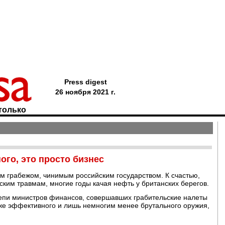
Press digest
26 ноября 2021 г.
только
ного, это просто бизнес
ым грабежом, чинимым российским государством. К счастью,
ким травмам, многие годы качая нефть у британских берегов.
епи министров финансов, совершавших грабительские налеты
е эффективного и лишь немногим менее брутального оружия,