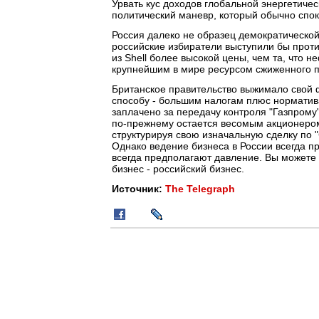
Урвать кус доходов глобальной энергетиче
политический маневр, который обычно спо
Россия далеко не образец демократической
российские избиратели выступили бы прот
из Shell более высокой цены, чем та, что н
крупнейшим в мире ресурсом сжиженного п
Британское правительство выжимало свой ф
способу - большим налогам плюс норматива
заплачено за передачу контроля "Газпрому
по-прежнему остается весомым акционером.
структурируя свою изначальную сделку по "
Однако ведение бизнеса в России всегда п
всегда предполагают давление. Вы можете 
бизнес - российский бизнес.
Источник:
The Telegraph