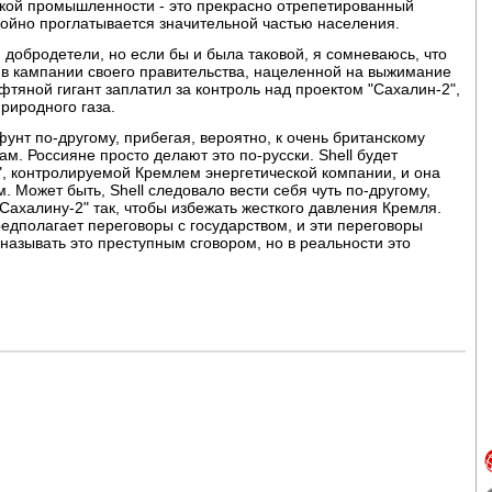
ской промышленности - это прекрасно отрепетированный
койно проглатывается значительной частью населения.
 добродетели, но если бы и была таковой, я сомневаюсь, что
ив кампании своего правительства, нацеленной на выжимание
ефтяной гигант заплатил за контроль над проектом "Сахалин-2",
риродного газа.
унт по-другому, прибегая, вероятно, к очень британскому
м. Россияне просто делают это по-русски. Shell будет
", контролируемой Кремлем энергетической компании, и она
 Может быть, Shell следовало вести себя чуть по-другому,
Сахалину-2" так, чтобы избежать жесткого давления Кремля.
редполагает переговоры с государством, и эти переговоры
называть это преступным сговором, но в реальности это