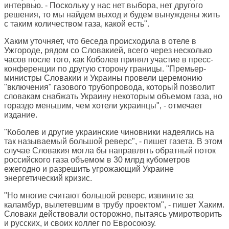
интервью. - Поскольку у нас нет выбора, нет другого
решения, то мы найдем выход и будем вынуждены жить
с таким количеством газа, какой есть".
Хаким уточняет, что беседа происходила в отеле в
Ужгороде, рядом со Словакией, всего через несколько
часов после того, как Коболев принял участие в пресс-
конференции по другую сторону границы. "Премьер-
министры Словакии и Украины провели церемонию
"включения" газового трубопровода, который позволит
словакам снабжать Украину некоторым объемом газа, но
гораздо меньшим, чем хотели украинцы", - отмечает
издание.
"Коболев и другие украинские чиновники надеялись на
так называемый большой реверс", - пишет газета. В этом
случае Словакия могла бы направлять обратный поток
российского газа объемом в 30 млрд кубометров
ежегодно и разрешить угрожающий Украине
энергетический кризис.
"Но многие считают большой реверс, извините за
каламбур, вылетевшим в трубу проектом", - пишет Хаким.
Словаки действовали осторожно, пытаясь умиротворить
и русских, и своих коллег по Евросоюзу.