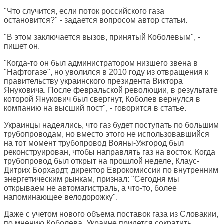
"Что случится, если поток российского газа
остановится?" - задается вопросом автор статьи.
"В этом заключается вызов, принятый Коболевым", -
пишет он.
"Когда-то он был администратором низшего звена в
"Нафтогазе", но уволился в 2010 году из отвращения к
правительству украинского президента Виктора
Януковича. После февральской революции, в результате
которой Янукович был свергнут, Коболев вернулся в
компанию на высший пост", - говорится в статье.
Украинцы надеялись, что газ будет поступать по большим
трубопроводам, но вместо этого не использовавшийся
на тот момент трубопровод Вояны-Ужгород был
реконструирован, чтобы направлять газ на восток. Когда
трубопровод был открыт на прошлой неделе, Клаус-
Дитрих Борхардт, директор Еврокомиссии по внутренним
энергетическим рынкам, признал: "Сегодня мы
открываем не автомагистраль, а что-то, более
напоминающее велодорожку".
Даже с учетом нового объема поставок газа из Словакии,
по мнению Коболева, Украине придется сократить