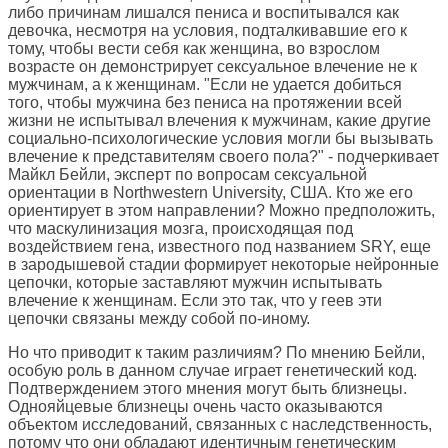
либо причинам лишался пениса и воспитывался как
девочка, несмотря на условия, подталкивавшие его к
тому, чтобы вести себя как женщина, во взрослом
возрасте он демонстрирует сексуальное влечение не к
мужчинам, а к женщинам. "Если не удается добиться
того, чтобы мужчина без пениса на протяжении всей
жизни не испытывал влечения к мужчинам, какие другие
социально-психологические условия могли бы вызывать
влечение к представителям своего пола?" - подчеркивает
Майкл Бейли, эксперт по вопросам сексуальной
ориентации в Northwestern University, США. Кто же его
ориентирует в этом направлении? Можно предположить,
что маскулинизация мозга, происходящая под
воздействием гена, известного под названием SRY, еще
в зародышевой стадии формирует некоторые нейронные
цепочки, которые заставляют мужчин испытывать
влечение к женщинам. Если это так, что у геев эти
цепочки связаны между собой по-иному.
Но что приводит к таким различиям? По мнению Бейли,
особую роль в данном случае играет генетический код.
Подтверждением этого мнения могут быть близнецы.
Однояйцевые близнецы очень часто оказываются
объектом исследований, связанных с наследственность,
потому что они обладают идентичным генетическим