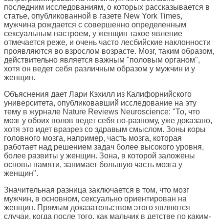
последним исследованиям, о которых рассказывается в
статье, опубликованной в газете New York Times,
мужчина рождается с совершенно определенным
сексуальным настроем, у женщин такое явление
отмечается реже, и очень часто лесбийские наклонности
проявляются во взрослом возрасте. Мозг, таким образом,
действительно является важным "половым органом",
хотя он ведет себя различным образом у мужчин и у
женщин.
Объяснения дает Лари Кэхилл из Калифорнийского
университета, опубликовавший исследование на эту
тему в журнале Nature Reviews Neuroscience: "То, что
мозг у обоих полов ведет себя по-разному, уже доказано,
хотя это идет вразрез со здравым смыслом. Зоны коры
головного мозга, например, часть мозга, которая
работает над решением задач более высокого уровня,
более развиты у женщин. Зона, в которой заложены
основы памяти, занимает большую часть мозга у
женщин".
Значительная разница заключается в том, что мозг
мужчин, в основном, сексуально ориентирован на
женщин. Прямым доказательством этого являются
случаи, когда после того, как мальчик в детстве по каким-